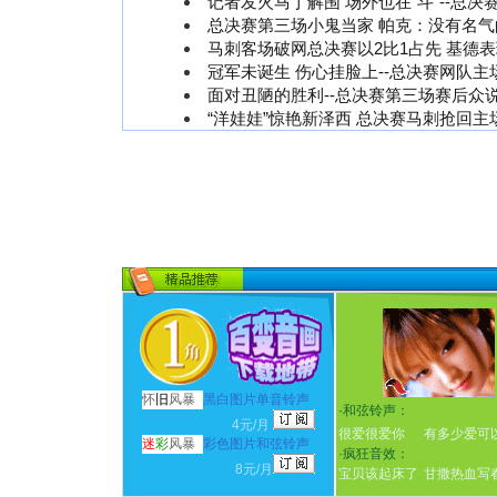
记者发火马丁解围 场外也在“斗”--总决
总决赛第三场小鬼当家 帕克：没有名
马刺客场破网总决赛以2比1占先 基德
冠军未诞生 伤心挂脸上--总决赛网队主
面对丑陋的胜利--总决赛第三场赛后众
“洋娃娃”惊艳新泽西 总决赛马刺抢回主
怀
旧
风暴
黑白图片单音铃声
·
和弦铃声：
4元/月
很爱很爱你
有多少爱可
迷
彩
风暴
彩色图片和弦铃声
·
疯狂音效：
8元/月
宝贝该起床了
甘撒热血写