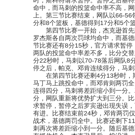
时，斯科特请求暂停。暂停之后基特
命中，而马刺的投篮命中率不高，网
上。第三节比赛结束，网队以66-56
分和8个篮板，基德得到17分和5个
第四节比赛一开始，杰克逊首先
罗杰斯各自两次罚球均命中，而基德
节比赛还有8分15秒，官方请求暂停，
两队的投篮命中率差不多，比分交替
分22秒时，马刺以70-78落后网队
停之后，帕克、邓肯连续得分，马刺
在第四节比赛还剩4分13秒时，
马丁马上跳投命中，而邓肯则两罚全
连得四分，马刺将差距缩小到一分。
分，网队重新将优势扩大到三分。比
求暂停，暂停之后罗宾逊出现失误，
有进。比赛结束前24秒，邓肯两罚
战术，基德两罚全中。比赛还剩下1
刺再次将差距缩小到一分。随后基德