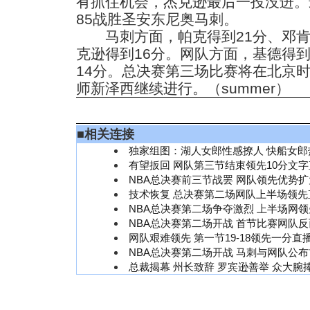
有抓住机会，杰克逊最后一投没进。
85战胜圣安东尼奥马刺。
马刺方面，帕克得到21分、邓肯得
克逊得到16分。网队方面，基德得到
14分。总决赛第三场比赛将在北京时
师新泽西继续进行。（summer）
■
相关连接
独家组图：湖人女郎性感撩人 快船女郎
有望扳回 网队第三节结束领先10分文
NBA总决赛前三节战罢 网队领先优势扩
技术恢复 总决赛第二场网队上半场领先
NBA总决赛第二场争夺激烈 上半场网领
NBA总决赛第二场开战 首节比赛网队
网队艰难领先 第一节19-18领先一分直
NBA总决赛第二场开战 马刺与网队公
总裁揭幕 州长致辞 罗宾逊善举 众大腕