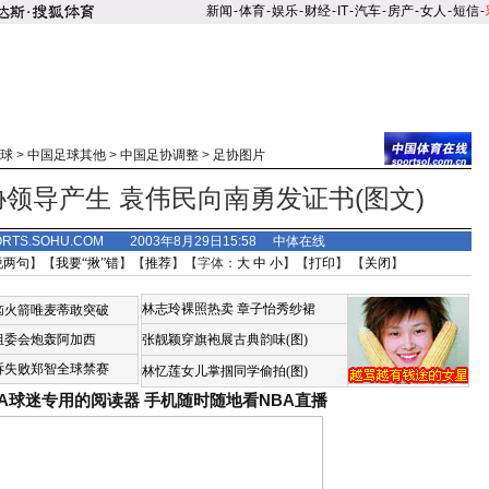
新闻
-
体育
-
娱乐
-
财经
-
IT
-
汽车
-
房产
-
女人
-
短信
-
球
>
中国足球其他
>
中国足协调整
>
足协图片
领导产生 袁伟民向南勇发证书(图文)
ORTS.SOHU.COM 2003年8月29日15:58 中体在线
说两句
】【
我要“揪”错
】【
推荐
】【字体：
大
中
小
】【
打印
】 【
关闭
】
林志玲裸照热卖
章子怡秀纱裙
恼火箭唯麦蒂敢突破
组委会炮轰阿加西
张靓颖穿旗袍展古典韵味(图)
诉失败郑智全球禁赛
林忆莲女儿掌掴同学偷拍(图)
BA球迷专用的阅读器
手机随时随地看NBA直播