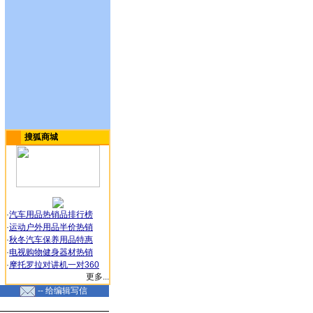
搜狐商城
·
汽车用品热销品排行榜
·
运动户外用品半价热销
·
秋冬汽车保养用品特惠
·
电视购物健身器材热销
·
摩托罗拉对讲机一对360
更多...
-- 给编辑写信