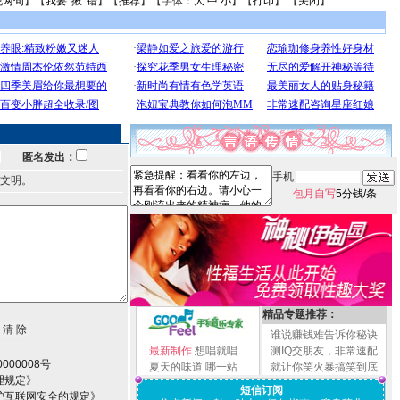
说两句
】【
我要“揪”错
】【
推荐
】【字体：
大
中
小
】【
打印
】 【
关闭
】
匿名发出：
手机
文明。
包月自写
5分钱/条
精品专题推荐：
谁说赚钱难告诉你秘诀
最新制作
想唱就唱
测IQ交朋友，非常速配
000008号
夏天的味道
哪一站
就让你笑火暴搞笑到底
理规定》
短信订阅
护互联网安全的规定》