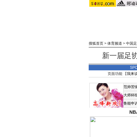
搜狐首页
>
体育频道
>
中国足
新一届足协
SP
页面功能 【
我来
范帅苦
大师杯
鲁能申
N