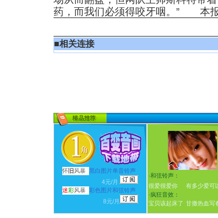
药，而我们必须得咬牙咽。” 本
■
相关连接
怀
旧
风暴
黑白图片单音铃声
·
和弦铃声：
4元/月
很爱很爱你
有多少爱可
迷
彩
风暴
彩色图片和弦铃声
·
疯狂音效：
8元/月
宝贝该起床了
甘撒热血写