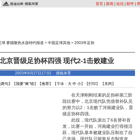
首页
|
新闻
|
短信
|
邮件
|
足球 赛德隆热水器特约报道
>
中国足球其他
>
2003年足协
北京晋级足协杯四强 现代2-1击败建业
2003年9月27日17:02
搜狐体育
说两句
】【
我要“揪”错
】【
推荐
】【字体：
大
中
小
】【
打印
】 【
关闭
】
在天津刚刚结束的足协杯第三阶
段比赛中，北京现代队凭借替补队员
的努力以2：1击败了河南建业队，晋
级足协杯四强。
此役，现代队派出了6名替补首
发，比赛一开始，河南建业打得很活
跃，现代队基本被建业队压制在了自
己半场，现代队只能靠反击制造攻