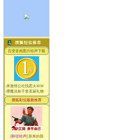
百变音画图片铃声下载
·
来激情公社找惹火ＭＭ
·
攒魔法袜子拿圣诞礼物
搜狐彩信最新推荐
·
[
和
弦
铃
声
]
原来的我