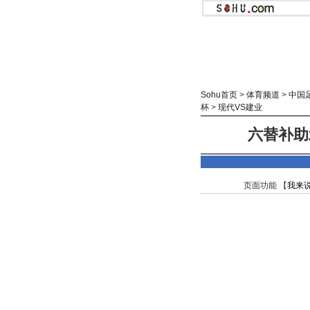
Sohu首页
>
体育频道
>
中国
杯
>
现代VS建业
六替补助
页面功能 【
我来