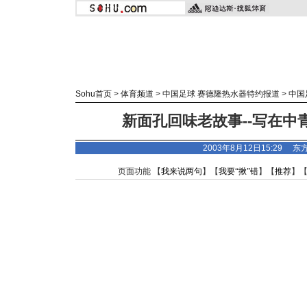
Sohu首页
>
体育频道
>
中国足球 赛德隆热水器特约报道
>
中国
新面孔回味老故事--写在中
2003年8月12日15:29
东
页面功能 【
我来说两句
】【
我要“揪”错
】【
推荐
】