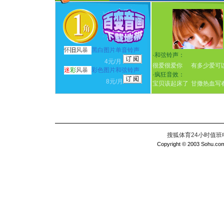
怀
旧
风暴
黑白图片单音铃声
·
和弦铃声：
4元/月
很爱很爱你
有多少爱可
迷
彩
风暴
彩色图片和弦铃声
·
疯狂音效：
8元/月
宝贝该起床了
甘撒热血写
搜狐体育24小时值班电话：
Copyright © 2003 Sohu.com I