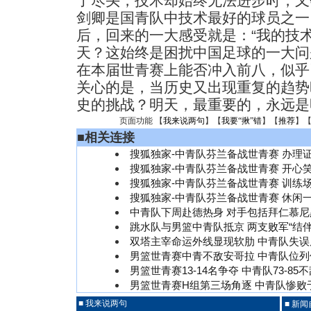
了尽头，技术却始终无法进步时，又
剑卿是国青队中技术最好的球员之一
后，回来的一大感受就是：“我的技
天？这始终是困扰中国足球的一大问
在本届世青赛上能否冲入前八，似乎
关心的是，当历史又出现重复的趋势
史的挑战？明天，最重要的，永远
页面功能 【
我来说两句
】【
我要“揪”错
】【
推荐
】
■
相关连接
搜狐独家-中青队芬兰备战世青赛 办理证
搜狐独家-中青队芬兰备战世青赛 开心笑
搜狐独家-中青队芬兰备战世青赛 训练场
搜狐独家-中青队芬兰备战世青赛 休闲一
中青队下周赴德热身 对手包括拜仁慕
跳水队与男篮中青队抵京 两支败军“结伴
双塔主宰命运外线显现软肋 中青队失
男篮世青赛中青不敌安哥拉 中青队位
男篮世青赛13-14名争夺 中青队73-85
男篮世青赛H组第三场角逐 中青队惨败
■ 我来说两句
■ 新