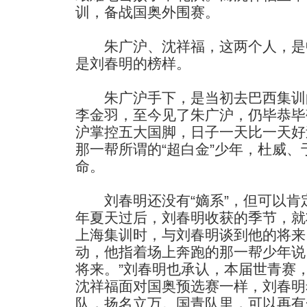
训，备战国奥外围赛。
朱广沪、沈祥福，这两个人，是中
是刘春明的榜样。
朱广沪手下，是当初去巴西集训
李金羽，至今见了朱广沪，仍毕恭毕
沪掌控五大国脚，日子一天比一天好
那一帮所谓的“超白金”少年，杜威、
命。
刘春明还没有“嫡系”，但可以肯
年夏天过后，刘春明收获的季节，就
上海集训时，与刘春明谈到他的将来
动，他指着场上奔跑的那一帮少年说
将来。”刘春明也承认，本届世青赛
沈祥福面对国奥预选赛一样，刘春明
队，扬名立万。国青队里，可以再有