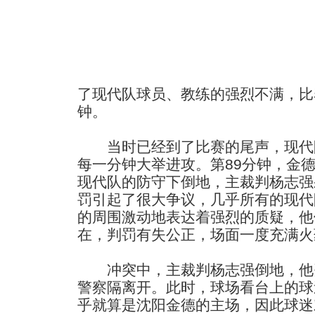
了现代队球员、教练的强烈不满，比
钟。
当时已经到了比赛的尾声，现代队
每一分钟大举进攻。第89分钟，金
现代队的防守下倒地，主裁判杨志强
罚引起了很大争议，几乎所有的现代
的周围激动地表达着强烈的质疑，他
在，判罚有失公正，场面一度充满火
冲突中，主裁判杨志强倒地，他
警察隔离开。此时，球场看台上的球
乎就算是沈阳金德的主场，因此球迷