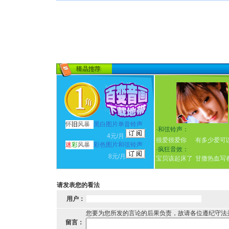
怀
旧
风暴
黑白图片单音铃声
·
和弦铃声：
4元/月
很爱很爱你
有多少爱可
迷
彩
风暴
彩色图片和弦铃声
·
疯狂音效：
8元/月
宝贝该起床了
甘撒热血写
请发表您的看法
用户：
您要为您所发的言论的后果负责，故请各位遵纪守法
留言：