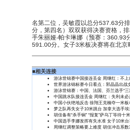
名第二位，吴敏霞以总分537.63分排
分，第四名）双双获得决赛资格，排
手朱丽娅-帕卡琳娜（预赛：360.9
591.00分。女子3米板决赛将在北京时
■
相关连接
游泳世锦赛中国接连丢金 周继红：不上
世界游泳锦标赛今日看点：郭晶晶出战
游泳世锦赛：中国、法国、芬兰选手“三
中国跳水队接连丢金 周继红：失利未必
中国小伙绝地反击 徐翔王克楠夺一米板
梦之队再失女子10米跳台 加拿大选手
胡佳备有“杀手锏” “报复”萨乌丁等待十
中国选手李娜发挥有失水准 女子10米
周继红调整策略要上难度 胡佳冲击系数3