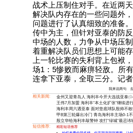
战术上压制住对手。在近两
解决队内存在的一些问题外
问题进行了认真细致的准备
传中为主，但针对亚泰的防
中场的人数，力争从中场压
着重解决队员们思想上可能
上一轮比赛的失利背上包袱
场1：5惨败而麻痹轻敌。所
连拿下亚泰，全取三分。记者
我来说两句
相关新闻:
金州又迎青岛人 海利丰今开大连战亚泰
(0
王伟7月加盟 海利丰“本土化扩张”继续进
海利丰周六遇亚泰 面对垫底球队殷帅不敢
甲B第三轮爆出冷门 青岛海利丰主场0-1
殷立华给海利丰敲警钟 攻打“绿城”最忌讳
短信推荐:
精彩短语推荐