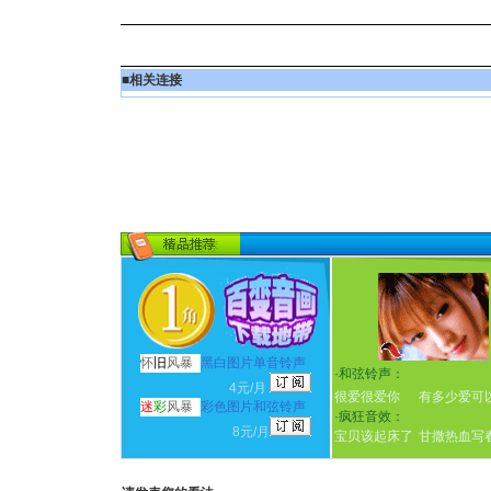
■
相关连接
怀
旧
风暴
黑白图片单音铃声
·
和弦铃声：
4元/月
很爱很爱你
有多少爱可
迷
彩
风暴
彩色图片和弦铃声
·
疯狂音效：
8元/月
宝贝该起床了
甘撒热血写