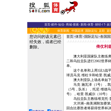
首页
-
邮件
-
短信
-
商城
-
搜索
-
新闻
-
体育
-
财经
-
I T
-
娱
体育新闻
-
中国足球
-
国际足坛
-
足彩
-
篮
首页
>
体育
>
国际足坛
>
各国国
倚仗利
澳大利亚国家队主教练弗兰克
二和乌拉圭队进行2002世
单。
这个名单和上周1比1战平
球员马克·维杜卡和哈里·凯
澳大利亚队上场名单如下
马克·施瓦泽（1号），凯文
（5号，队长），托尼·维德马
号），哈里·凯威尔（10号）
乌拉圭队主教练维克托·普
大洋洲--南美洲附加赛第2
回合比赛胜者将获得世界杯决