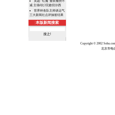
英超:"红魔"曼联颓势不
减 主场0比3完败切尔西
世界杯各队主帅谈运气
三大新闻社点评抽签结果
本版新闻搜索
Copyright © 2002 Sohu.c
北京市电