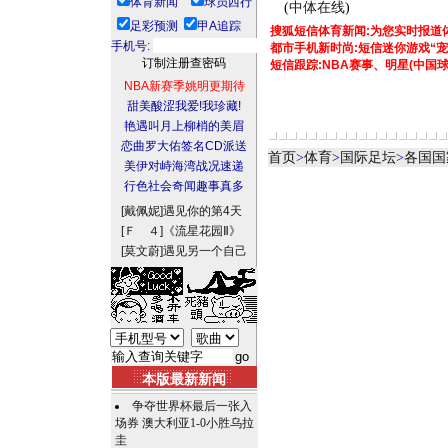
体育新闻
球员西行
(
中体在线
)
足彩预测
甲A追踪
搜狐短信体育新闻:为您实时报道
手机号:
都市手机新时尚:短信迷你游戏“宠
短信跟踪:NBA赛事、明星(中国
NBA新赛季姚明更期待
甜美酸涩我爱!我珍藏!
艳遇叫月上柳梢的美眉
恋曲罗大佑签名CD派送
首页
>
体育
>
国际足坛
>
各国国
美伊对峙海湾战况速递
行色社会奇闻趣事真多
[戴佩妮]
遇见你的第4天
[Ｆ ４]
《流星花园Ⅱ》
[莫文蔚]
遇见另一个自己
本版最新新闻
争夺世界杯最后一张入
场券 澳大利亚1-0小胜乌拉
圭