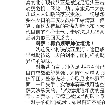
势的北京现代队正是被沈足迎头重击
动荡危机，经此一劫，京旅元气大伤
即成人人讥嘲的落寞贵族。一切恩怨
要在今日的二度决战中了结清算，但
算，而枕戈待旦的斯蒂却暗地布下天
代目前的军心士气，击败沈足几率甚
后努力似已回天乏力。
科萨：再负斯蒂帅位堪忧！
沈连兄弟将决战五里河，这已成
早就期待这一天的到来，而同样的期
异样的滋味。
对斯蒂而言，冲入足协杯４强已
目前求战欲望甚强，对阵任何球队都
德军团则处境微妙，夺取足协杯冠军
面，一旦失手，实德本赛季很可能空
萨无法承受的。与彼德境遇相仿的是
蒂，本赛季，实德已被沈足两破金身
一对手”的耻辱纪录，如果科萨不能