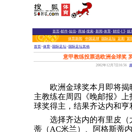
首页
-
邮件
-
短信
-
商城
-
搜索
-
新闻
-
体育
-
财经
-
I T
-
娱
体育新闻
-
中国足球
-
国际足坛
-
足彩
-
篮
首页
>
体育
>
国际足坛
>
国际足坛其他
意甲教练投票选欧洲金球奖 
2002年12月7日16:56
欧洲金球奖本月即将揭晓
主教练在周四《晚邮报》上
球奖得主，结果齐达内和亨
选择齐达内的有里皮（尤
蒂（AC米兰）、阿格斯蒂