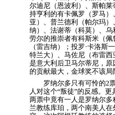
尔迪尼（恩波利）、斯帕莱
持亨利的有卡佩罗（罗马）
亚）、普兰德利（帕尔玛）
纳）、法谢蒂（科莫）、乌
劳尔的推崇者有科斯米（佩
（雷吉纳）；投罗·卡洛斯
特兰大）、马佐尼（布雷西
是意大利后卫马尔蒂尼，原
的贡献最大，金球奖不该局
罗纳尔多只有可怜的2票
人对这个“叛徒”的反感。
两票中竟有一人是罗纳尔多
兰教练库珀，两个南美人在