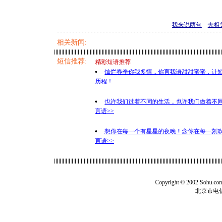
我来说两句
去相
相关新闻:
短信推荐:
精彩短语推荐
灿烂春季你我多情，你言我语甜甜蜜蜜，让
历程！
也许我们过着不同的生活，也许我们做着不
言语>>
想你在每一个有星星的夜晚！念你在每一刻
言语>>
Copyright © 2002 Sohu.c
北京市电