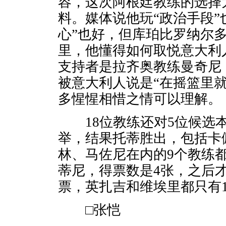
容，这次阿根廷教练的选择
料。媒体说他玩“政治手段”
心”也好，但库珀比罗纳尔
里，他懂得如何取悦意大利
支持者是拉齐奥教练曼奇尼
被意大利人说是“在摇篮里
多惺惺相惜之情可以理解。
18位教练还对5位候选本
举，结果托蒂胜出，包括卡
林、马佐尼在内的9个教练
蒂尼，得票数是4张，之后
票，英扎吉和维埃里都只有
□张恺