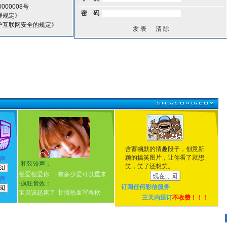
000008号
密 码
理规定》
护互联网安全的规定》
含蓄幽默的情趣段子，创意新
颖的搞笑图片，让你看了就想
声
·
和弦铃声：
笑，笑了还想笑。
很爱很爱你
有多少爱可以重来
声
·
疯狂音效：
订阅任何
彩信服务
宝贝该起床了
甘撒热血写春秋
三天内退订
不收费！！！