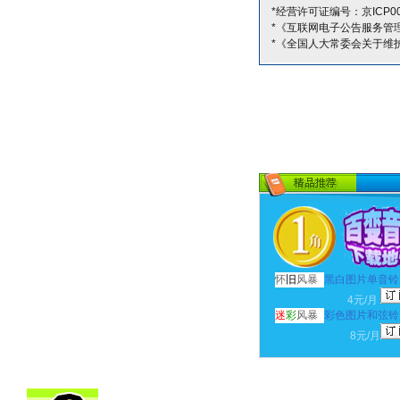
*经营许可证编号：京ICP00
*《互联网电子公告服务管
*《全国人大常委会关于维
怀
旧
风暴
黑白图片单音铃
4元/月
迷
彩
风暴
彩色图片和弦铃
8元/月