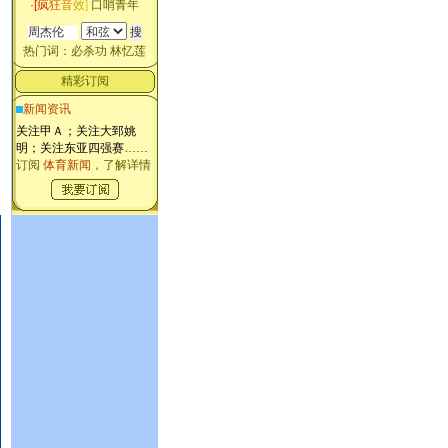
·
[
疯
狂
音
效
]
口哨青年
热门词：
必杀功
林忆莲
精彩订阅
新闻资讯
关注甲Ａ；关注大郅姚
明；关注东亚四强赛
……
订阅
体育新闻
，了解详情