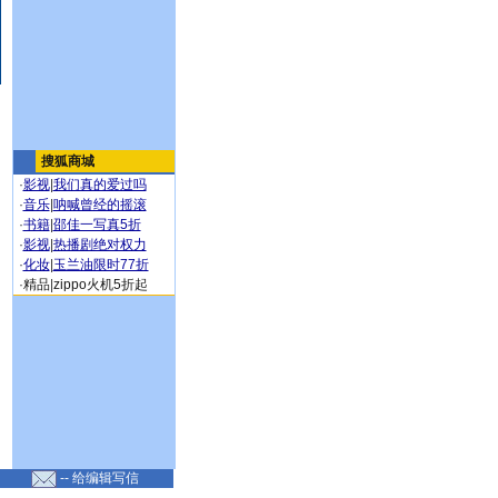
搜狐商城
·
影视
|
我们真的爱过吗
·
音乐
|
呐喊曾经的摇滚
·
书籍
|
邵佳一写真5折
·
影视
|
热播剧绝对权力
·
化妆
|
玉兰油限时77折
·
精品
|
zippo火机5折起
-- 给编辑写信