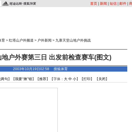
首页
|
新闻
|
短信
|
邮件
|
体育
>
红塔山户外频道
>
户外新闻
>
九寨天堂山地户外挑战
地户外赛第三日 出发前检查赛车(图文)
2003年10月19日02:58 搜狐体育
说两句
】【
我要“揪”错
】【
推荐
】【字体：
大
中
小
】【
打印
】 【
关闭
】