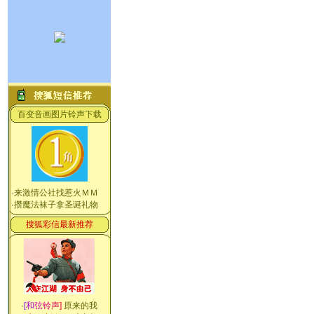
百变音画图片铃声下载
·
来激情公社找惹火ＭＭ
·
攒魔法袜子拿圣诞礼物
搜狐彩信最新推荐
·
[
和
弦
铃
声
]
原来的我