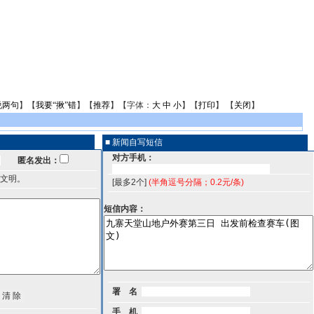
说两句
】【
我要“揪”错
】【
推荐
】【字体：
大
中
小
】【
打印
】 【
关闭
】
■ 新闻自写短信
对方手机：
匿名发出：
文明。
[最多2个]
(半角逗号分隔；0.2元/条)
短信内容：
署 名
手 机