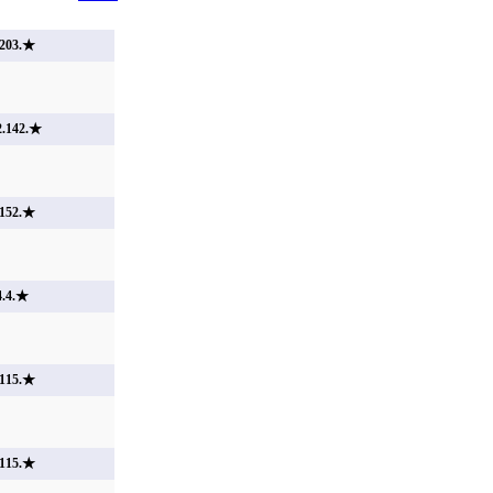
203.★
.142.★
152.★
.4.★
115.★
115.★