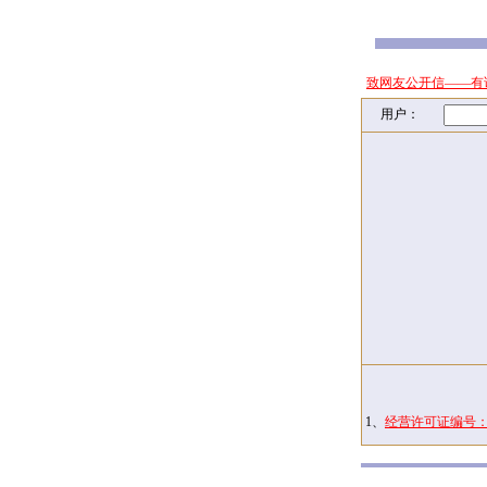
致网友公开信——有
用户：
1、
经营许可证编号：京I