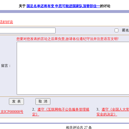
关于
国足名单还将有变 申思可能进国家队顶替邵佳一
的讨论
话好好说
匿名
您要对您发表的言论之后果负责,故请各位遵纪守法并注意语言文明!
留言：
2、
遵守《互联网电子公告服务管理规
3、
遵守《全国人大
CP000008号
定》
安全的决定》
相关评论共 27 条