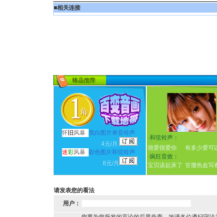
■
相关连接
怀
旧
风暴
黑白图片单音铃声
·
和弦铃声：
4元/月
很爱很爱你
有多少爱可
迷
彩
风暴
彩色图片和弦铃声
·
疯狂音效：
8元/月
宝贝该起床了
甘撒热血写
请发表您的看法
用户：