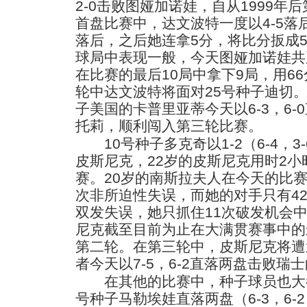
2-0击败图娅加诺娃，自从1999
首盘比赛中，达文波特一度以4-5落后
落后，之后她连拿5分，将比分扳成
球局中表现一般，今天图娅加诺娃共
在比赛的最后10局中拿下9局，用6
轮中达文波特将面对25号种子迪切
子美国的卡普里亚蒂今天以6-3，6
托莉，顺利闯入第三轮比赛。
10号种子多克奇以1-2（6-4，3
皮斯尼克，22岁的皮斯尼克用时2小
赛。20岁的南斯拉夫人在今天的比赛
次非所迫性失误，而她的对手只有42
双发失误，她只抓住11次破发机会
尼克截至目前为止在大满贯赛事中的
第二轮。在第三轮中，皮斯尼克将遭
者今天以7-5，6-2直落两盘击败瑞
在其他的比赛中，种子球员也大都
号种子马勒埃娃直落两盘（6-3，6