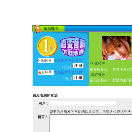
怀
旧
风暴
黑白图片单音铃声
·
和弦铃声：
4元/月
很爱很爱你
有多少爱可
迷
彩
风暴
彩色图片和弦铃声
·
疯狂音效：
8元/月
宝贝该起床了
甘撒热血写
请发表您的看法
用户：
您要为您所发的言论的后果负责，故请各位遵纪守法
留言：