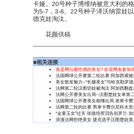
卡娅。20号种子博维纳被意大利的格
为5-7，3-6。22号种子泽沃纳雷娃以
德克娃淘汰。
花颜供稿
■
相关连接
谁是网坛最性感的美女? 欢迎网友参加评
法国网球公开赛第二轮比赛 阿加西艰难
美女散发魅力--“长腿美女”与哈克勒罗
法网第二轮汉图切娃被淘汰 阿加西翻盘
法网公开赛美女出局--汉图楚娃女单第
法国网球公开赛美女相继出局 老将卡费
法网第二轮的比赛 男单卡费尔尼科夫意
“金童玉女”过关 张德培挥泪告别罗兰·
浪漫法网拒绝美女 捷克选手汉图楚娃第