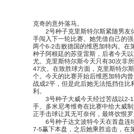
克奇的意外落马。
2号种子克里斯特尔斯紧随男友休
手闯入下一轮比赛。她凭借自己的强
两个6-2击败德国的维恩加特内。在
种子阿根廷的苏亚雷斯，后者今天以
尤。克里斯特尔斯今天只有30次非
47次。在致胜球方面，克里斯特尔斯
个。今天的比赛开始后维恩加特内曾
战成2平，但是此后她无法抵挡住比
利。
3号种子大威今天经过苦战以2-1（6
手。多米尼考维奇在比赛中给大威制
正手击球让其无可奈何，最终饮恨罗
6号种子达文波特今天在首盘连续
7-5赢下本盘，之后她乘胜追击，在