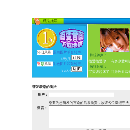
怀
旧
风暴
黑白图片单音铃声
·
和弦铃声：
4元/月
很爱很爱你
有多少爱可
迷
彩
风暴
彩色图片和弦铃声
·
疯狂音效：
8元/月
宝贝该起床了
甘撒热血写
请发表您的看法
用户：
您要为您所发的言论的后果负责，故请各位遵纪守法
留言：