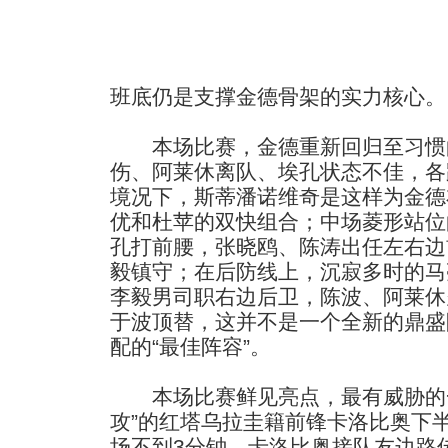
班底仍是支撑金德骨架的实力核心。
本场比赛，金德重新回归至习惯的
伤、阿莱休离队、埃孔状态不佳，各
境况下，斯蒂潘诺维奇是这样为金德
优和杜苹的双快组合；中场菱形站位
孔打前腰，张晓鸥、陈涛出任左右边
毅镇守；在后防线上，沉寂多时的马
李毅男司职右边后卫，陈波、阿莱休
于波顶替，这并不是一个全新的鼎盛
配的“最佳阵容”。
本场比赛鲜见亮点，最有威胁的一
攻”的红塔乌拉圭籍前锋卡洛比奥下
场不到3分钟，卡洛比奥接队友边路