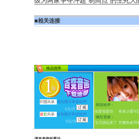
级为两家争夺冲超“制高点”的生死大
■
相关连接
怀
旧
风暴
黑白图片单音铃声
·
和弦铃声：
4元/月
很爱很爱你
有多少爱可
迷
彩
风暴
彩色图片和弦铃声
·
疯狂音效：
8元/月
宝贝该起床了
甘撒热血写
请发表您的看法