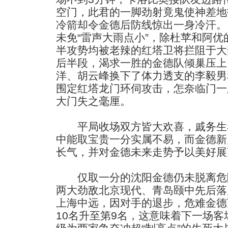
空门，此君的一脚劲射竟鬼使神差地
冷箭却令金德后防线惊出一身冷汗。
未免“雷声大雨点小”，除杜苹和阿
半攻势均被老辣的红塔卫将拦阻于大
后半段，渴求一胜的金德队倾巢压上
洋、胡云峰换下了体力透支的李毅男
围定红塔龙门环伺攻击，怎奈临门一
大门失之毫厘。
平局收场双方皆大欢喜，戚务生
中能取宝贵一分实属不易，而金德新
长气，并对金德未来走势予以美好展
仅取一分的沈阳金德仍未脱离危
两大劲敌北京现代、青岛颐中先后落
上海中远，因对手的退步，危难金德
10名升至第9名，这意味着下一场