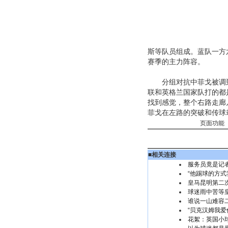
斯等队员组成。蓝队一方
赛季的主力阵容。
分组对抗中菲戈被调到
联和英格兰国家队打的都
找到感觉，整个右路走廊
菲戈在左路的突破和传球
页面功能 
■
相关连接
服务员竟是记者
“他踢球的方式
皇马昆明第二
球迷雨中苦等
谁说一山难容
“贝克汉姆我爱
花絮：英国小