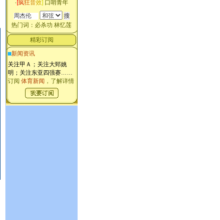
·
[
疯
狂
音
效
]
口哨青年
热门词：
必杀功
林忆莲
精彩订阅
新闻资讯
关注甲Ａ；关注大郅姚
明；关注东亚四强赛
……
订阅
体育新闻
，了解详情