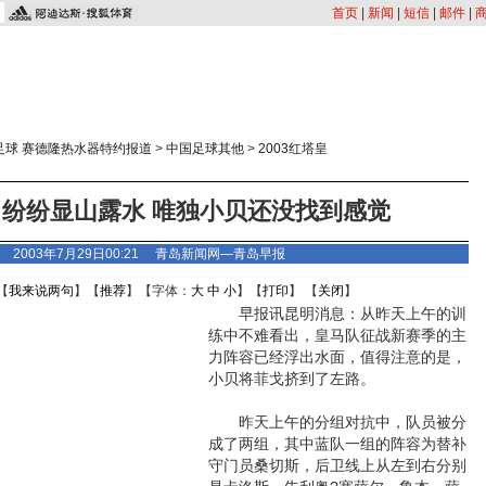
首页
|
新闻
|
短信
|
邮件
|
足球 赛德隆热水器特约报道
>
中国足球其他
>
2003红塔皇
纷纷显山露水 唯独小贝还没找到感觉
2003年7月29日00:21
青岛新闻网—青岛早报
【
我来说两句
】【
推荐
】【字体：
大
中
小
】【
打印
】 【
关闭
】
早报讯昆明消息：从昨天上午的训
练中不难看出，皇马队征战新赛季的主
力阵容已经浮出水面，值得注意的是，
小贝将菲戈挤到了左路。
昨天上午的分组对抗中，队员被分
成了两组，其中蓝队一组的阵容为替补
守门员桑切斯，后卫线上从左到右分别