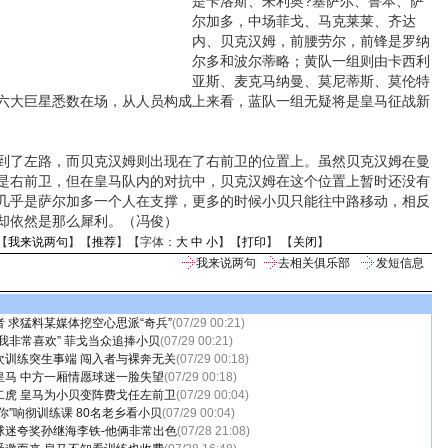
是卡洛斯、朱利奥?塞萨尔、鲁本、萨
尔加多，中场菲戈、马克莱莱、齐达
内、贝克汉姆，前腰劳尔，前锋是罗纳
尔多和波尔蒂略；黄队一组则由卡西利
亚斯、麦克马纳曼、莫尼蒂斯、莫伦特
六大巨星悉数在场，从人员构成上来看，蓝队一组无疑将是皇马征战新
了左路，而贝克汉姆则出现在了右前卫的位置上。虽然贝克汉姆在曼
是右前卫，但在皇马队内的对抗中，贝克汉姆在这个位置上暂时还没有
几乎是萨尔加多一个人在支撑，更多的时候小贝只能往中路移动，相反
却依然是那么犀利。（冯俊）
【
我来说两句
】【
推荐
】【字体：
大
中
小
】【
打印
】 【
关闭
】
我来说两句
去相关俱乐部
发短信息
 求猛料某媒体挖空心思派“奇兵”
(07/29 00:21)
我非常喜欢” 菲戈当众追捧小贝
(07/29 00:21)
次训练突生事端 闯入者与裸奔无关
(07/29 00:18)
皇马 中方一厢情愿球迷一脸失望
(07/29 00:18)
二虎 皇马为小贝变阵费戈任左前卫
(07/29 00:04)
你”响彻训练课 80名老乡看小贝
(07/29 00:04)
球迷夸奖孙继海李铁-他俩非常出色
(07/28 21:08)