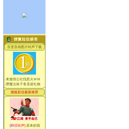
百变音画图片铃声下载
·
来激情公社找惹火ＭＭ
·
攒魔法袜子拿圣诞礼物
搜狐彩信最新推荐
·
[
和
弦
铃
声
]
原来的我