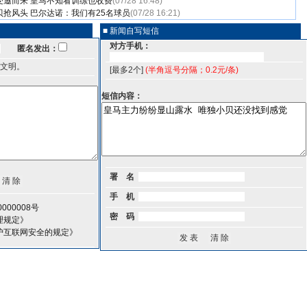
受邀而来 皇马不知看训练也收费
(07/28 16:48)
抢风头 巴尔达诺：我们有25名球员
(07/28 16:21)
■ 新闻自写短信
对方手机：
匿名发出：
文明。
[最多2个]
(半角逗号分隔；0.2元/条)
短信内容：
署 名
手 机
000008号
密 码
理规定》
护互联网安全的规定》