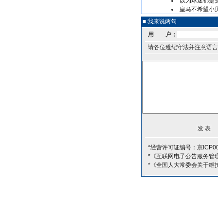
以为球迷都是
皇马不希望小贝
■ 我来说两句
用 户：
请各位遵纪守法并注意语言
*经营许可证编号：京ICP00
*《互联网电子公告服务管
*《全国人大常委会关于维