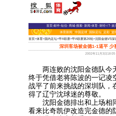
首页
-
邮件
-
短信
-
商城
-
搜索
-
新闻
-
体育
-
财经
-
I T
-
娱
体育新闻
-
中国足球
-
国际足坛
-
足彩
-
篮
首页
>
体育
>
国内足坛
>
甲A联赛
>
甲A联赛第26轮
>
沈阳金德VS深
深圳客场被金德1-1逼平 
2002年11月3日18:
两连败的沈阳金德队今天（
终于凭借老将陈波的一记凌空
战平了前来挑战的深圳队，
得了辽宁沈球迷的尊敬。
沈阳金德排出和上场相同
看来比奇凯伊改造完金德的