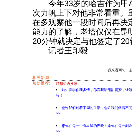
今年33岁的哈吉作为甲A
次力帆上下对他非常看重。
在多观察他一段时间后再决
能力的了解，老塔仅仅在昆
20分钟就决定与他签定了20
记者王印毅
我来说两句
相关新闻:
短信推荐:
精彩短语推荐
灿烂春季你我多情，你言我语甜甜蜜蜜，让
程！
也许我们过着不同的生活，也许我们做着不
>>
想你在每一个有星星的夜晚！念你在每一刻
>>