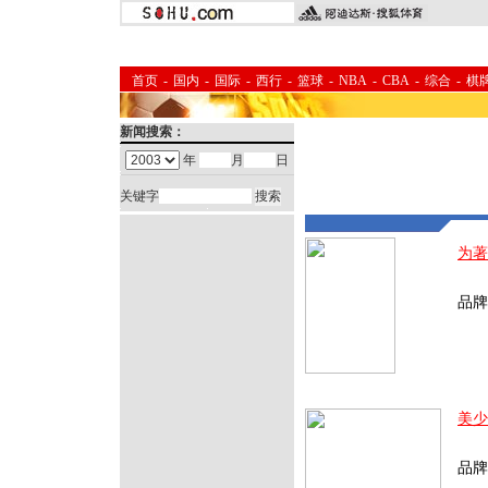
首页
-
国内
-
国际
-
西行
-
篮球
-
NBA
-
CBA
-
综合
-
棋
新闻搜索：
年
月
日
关键字
为著
北京
品牌
版
美少
北京
品牌