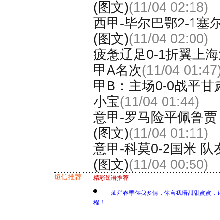
(图文)
(11/04 02:18)
西甲-毕尔巴鄂2-1塞
(图文)
(11/04 02:00)
疲惫辽足0-1折翼上
甲A名次
(11/04 01:47
甲B：主场0-0战平
小宝
(11/04 01:44)
意甲-罗马险平佩鲁贾
(图文)
(11/04 01:11)
意甲-科莫0-2国米 
(图文)
(11/04 00:50)
短信推荐:
精彩短语推荐
灿烂春季你我多情，你言我语甜甜蜜蜜，
程！