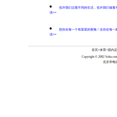
也许我们过着不同的生活，也许我们做着
语>>
想你在每一个有星星的夜晚！念你在每一
语>>
首页
>
体育
>
国内
Copyright © 2002 Sohu.c
北京市电