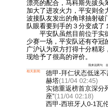
漂亮的配合，马科斯先拔头
加大了进攻火力，平安则全
波接队友发出的角球抽射破
队眼看要到手的３分变成了
平安队虽然目前位于实德
少赛一场，平安队还有夺冠
广沪认为双方打得十分精彩
现给予了很高的评价。
我来说两句
相关新闻:
德甲-拜仁状态低迷不
赫塔
(11/04 02:45)
实德重返榜首京深分列
座”
(11/04 02:18)
西甲-西班牙人0-1瓦