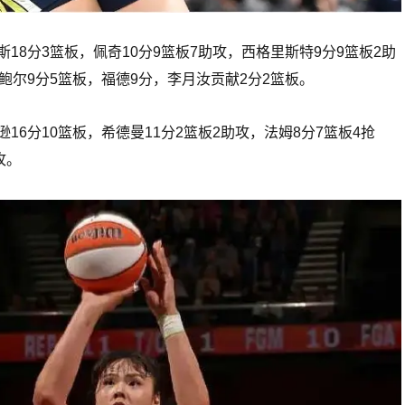
斯18分3篮板，佩奇10分9篮板7助攻，西格里斯特9分9篮板2助
鲍尔9分5篮板，福德9分，李月汝贡献2分2篮板。
逊16分10篮板，希德曼11分2篮板2助攻，法姆8分7篮板4抢
攻。