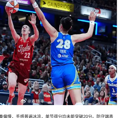
奏偏慢，手感普遍冰凉，单节得分均未能突破20分。防守端表