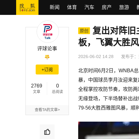
新闻
体育
汽车
房产
旅游
复出对阵旧
复出对阵旧主！李月汝替补出战9分钟取2分2板，飞翼大胜风暴斩获
原创
板，飞翼大胜风
评球论事
2026-06-02 14:28
发布于：
+订阅
北京时间6月2日，WNB
暴，中国球员李月汝迎来复
2769
0
全程掌控攻防节奏，攻防两
文章
总阅读
无缘登场，下半场替补出战9
79-56大胜西雅图风暴，
查看TA的文章>