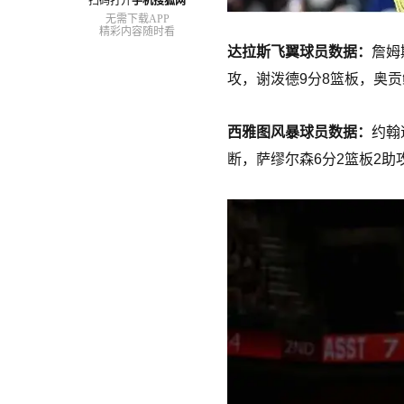
扫码打开
手机搜狐网
无需下载APP
精彩内容随时看
达拉斯飞翼球员数据：
詹姆
攻，谢泼德9分8篮板，奥贡
西雅图风暴球员数据：
约翰
断，萨缪尔森6分2篮板2助