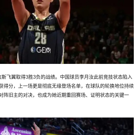
拉斯飞翼取得3胜3负的战绩。中国球员李月汝此前竞技状态陷入
获得分，上一场更是彻底无缘登场名单，在球队的轮换地位持续
对阵旧主的对决，也成为她近期重回赛场、证明状态的关键一