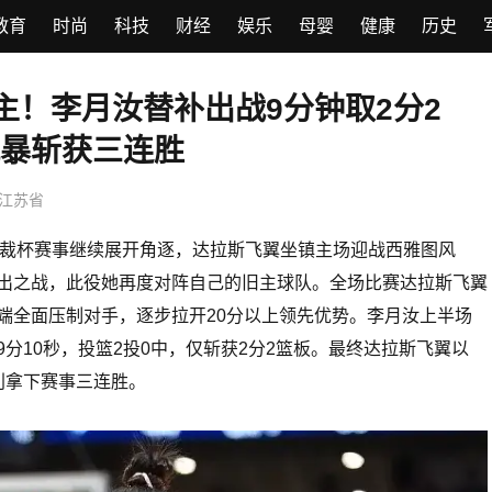
教育
时尚
科技
财经
娱乐
母婴
健康
历史
主！李月汝替补出战9分钟取2分2
三连胜
暴斩获三连胜
江苏省
A总裁杯赛事继续展开角逐，达拉斯飞翼坐镇主场迎战西雅图风
出之战，此役她再度对阵自己的旧主球队。全场比赛达拉斯飞翼
端全面压制对手，逐步拉开20分以上领先优势。李月汝上半场
分10秒，投篮2投0中，仅斩获2分2篮板。最终达拉斯飞翼以
顺利拿下赛事三连胜。
李梦归队？宫鲁鸣官宣决定，2人
制召回，谁注意澳洲俱乐部发声