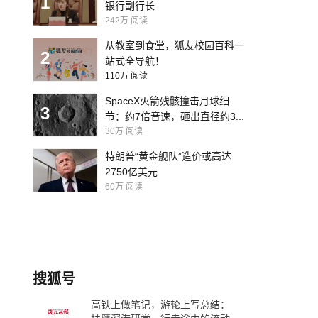
1
银行副行长
242万
阅读
从教室到食堂，狐友校园百科一
2
站式全导航！
110万
阅读
SpaceX火箭残骸撞击月球细
3
节：约7倍音速，砸出直径约3...
30万
阅读
特朗普“黄金舰队”造价或高达
2750亿美元
60万
阅读
搜狐号
高铁上做笔记，游轮上写总结：