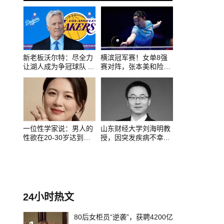
0
1
2
新老板沃尔特：尽全力
横滨冠军赛！女单8强
让湖人成为争冠球队 ...
赛对阵，张本美和险
爆...
一位性学家说：男人的
山东财经大学刘海明教
性欲在20-30岁达到
授，因突发疾病不幸...
顶...
24小时热文
80后女柜员“逆袭”，获聘4200亿