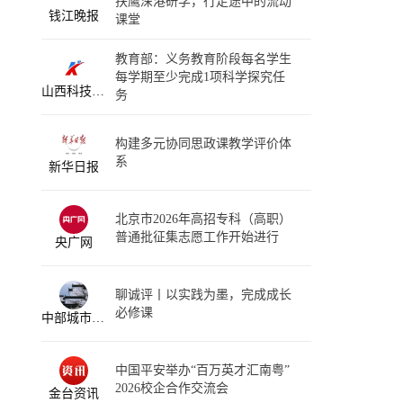
扶鹰深港研学，行走途中的流动
钱江晚报
课堂
教育部：义务教育阶段每名学生
每学期至少完成1项科学探究任
山西科技报融媒体
务
构建多元协同思政课教学评价体
系
新华日报
北京市2026年高招专科（高职）
普通批征集志愿工作开始进行
央广网
聊诚评丨以实践为墨，完成成长
必修课
中部城市生活指南
中国平安举办“百万英才汇南粤”
2026校企合作交流会
金台资讯