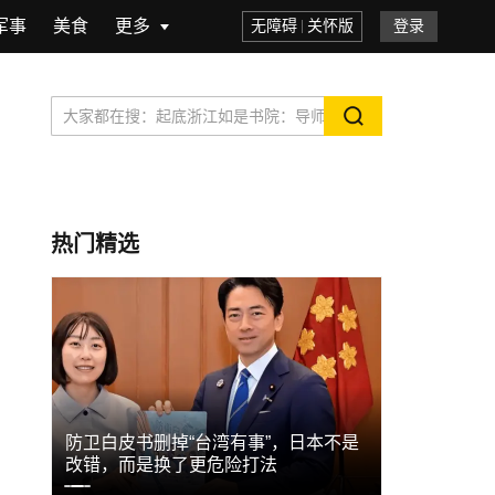
军事
美食
更多
无障碍
关怀版
登录
热门精选
被强
防卫白皮书删掉“台湾有事”，日本不是
布拉特呼吁
改错，而是换了更危险打法
诺：是时候