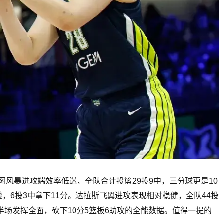
图风暴进攻端效率低迷，全队合计投篮29投9中，三分球更是10
，6投3中拿下11分。达拉斯飞翼进攻表现相对稳健，全队44投
奇半场发挥全面，砍下10分5篮板6助攻的全能数据。值得一提的