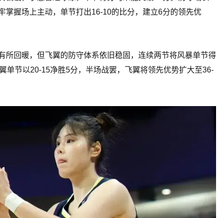
掌握场上主动，单节打出16-10的比分，建立6分的领先优
有所回暖，但飞翼的防守体系依旧稳固，连续两节将风暴单节得
翼单节以20-15净胜5分，半场战罢，飞翼将领先优势扩大至36-