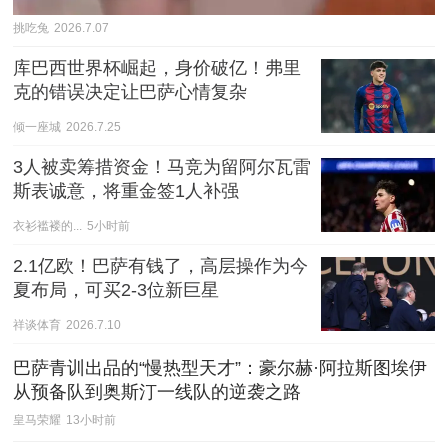
挑吃兔
2026.7.07
库巴西世界杯崛起，身价破亿！弗里
克的错误决定让巴萨心情复杂
倾一座城
2026.7.25
3人被卖筹措资金！马竞为留阿尔瓦雷
斯表诚意，将重金签1人补强
衣衫褴褛的...
5小时前
2.1亿欧！巴萨有钱了，高层操作为今
夏布局，可买2-3位新巨星
祥谈体育
2026.7.10
巴萨青训出品的“慢热型天才”：豪尔赫·阿拉斯图埃伊
从预备队到奥斯汀一线队的逆袭之路
皇马荣耀
13小时前