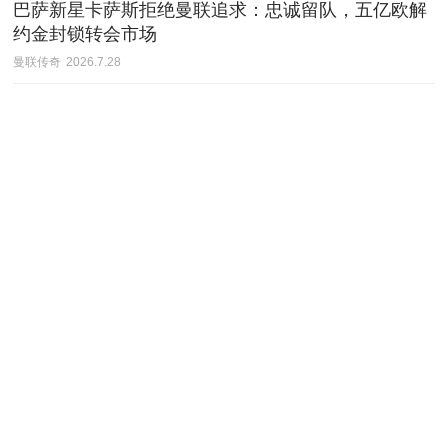
巴萨新星卡萨斯拒绝曼联追求：忠诚留队，五亿欧解
约金封锁转会市场
曼联传奇
2026.7.28