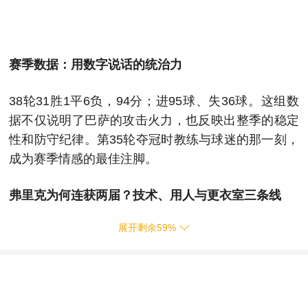
赛季数据：用数字说话的统治力
38轮31胜1平6负，94分；进95球、失36球。这组数
据不仅说明了巴萨的攻击火力，也反映出整季的稳定
性和防守纪律。第35轮夺冠时教练与球迷的那一刻，
成为赛季情感的最佳注脚。
弗里克为何连获两届？技术、用人与更衣室三条线
展开剩余
59
%