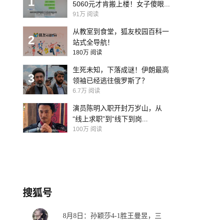
1
5060元才肯搬上楼！女子傻眼...
91万
阅读
从教室到食堂，狐友校园百科一
2
站式全导航！
180万
阅读
生死未知，下落成谜！伊朗最高
3
领袖已经逃往俄罗斯了？
6.7万
阅读
演员陈明入职开封万岁山，从
“线上求职”到“线下到岗...
100万
阅读
搜狐号
8月8日：孙颖莎4-1胜王曼昱，三