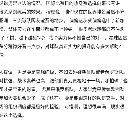
说说男足这边的情况。 国际比赛日的热身赛选择向来很有讲
接关系到练兵的效果。 按理说，咱们现在的世界排名虽然不算
亚洲二三流球队踢友谊赛的地步。 偏偏这次就偏偏选中了新加
慢，整体实力在东南亚都算不上顶尖。 很多老球迷都忍不住念
篓子下棋，越下越臭”吗？ 找个实力远不如自己的对手，赢球固然
积分稍微好看一点点，对球队真正实力的提升能有多大帮助？
输。
人提议，男足要是真想练级，不如去碰碰朝鲜队或者俄罗斯队。
对抗强，战术素养也高，跟他们真刀真枪地干一场，哪怕输了也
题才是宝贵的财富。 尤其是俄罗斯队，人家毕竟是传统欧洲劲
参加大赛机会少了，底子还在。 要是能跟这样的队伍交手，对
场的组织调度都是极好的检验。 可惜啊，理想很丰满，现实很
坡这个选择。