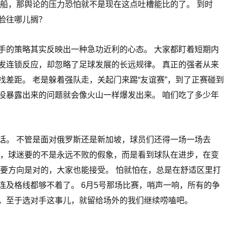
翻船，那舆论的压力恐怕就不是现在这点吐槽能比的了。 到时
脸往哪儿搁？
手的策略其实反映出一种急功近利的心态。 大家都盯着短期内
发连锁反应，却忽略了足球发展的长远规律。 真正的强者从来
找差距。 老是躲着强队走，关起门来踢“友谊赛”，到了正赛碰到
没暴露出来的问题就会像火山一样爆发出来。 咱们吃了多少年
话。 不管是面对俄罗斯还是新加坡，球员们还得一场一场去
白，球迷要的不是永远不败的假象，而是看到球队在进步，在变
只要方向是对的，大家也能接受。 怕就怕在，总是在舒适区里打
连及格线都够不着了。 6月5号那场比赛，哨声一响，所有的争
，至于选对手这事儿，就留给场外的我们继续唠嗑吧。