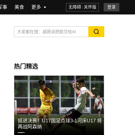
军事
美食
更多
无障碍
关怀版
登录
热门精选
横滨
挺进决赛！U17国足点球3-1河床U17 将
韩国足协官
再战阿森纳
这样他们才