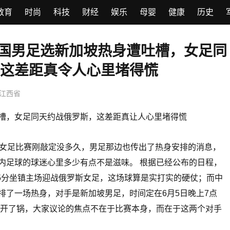
教育
时尚
科技
财经
娱乐
母婴
健康
历史
中国男足选新加坡热身遭吐槽，女足同
距真令人心里堵得慌
这差距真令人心里堵得慌
江西省
槽，女足同天约战俄罗斯，这差距真让人心里堵得慌
场女足比赛刚敲定没多久，男足那边也传出了热身安排的消息，
内足球的球迷心里多少有点不是滋味。 根据已经公布的日程，
35分坐镇主场迎战俄罗斯女足，这场球算是实打实的硬仗；而中
排了一场热身，对手是新加坡男足，时间定在6月5日晚上7点
国乒男单全军覆没！4人出战WTT
炸开了锅，大家议论的焦点不在于比赛本身，而在于这两个对手
冠军赛均无缘八强