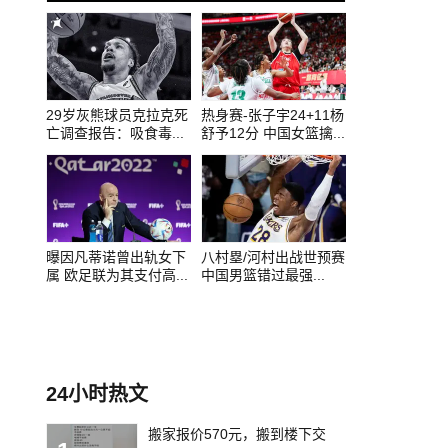
0
1
2
29岁灰熊球员克拉克死
热身赛-张子宇24+11杨
亡调查报告：吸食毒...
舒予12分 中国女篮擒...
曝因凡蒂诺曾出轨女下
八村塁/河村出战世预赛
属 欧足联为其支付高...
中国男篮错过最强...
24小时热文
搬家报价570元，搬到楼下交