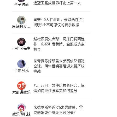
连冠卫冕成世界杯史上第一人
舍子时尚
国安4-0大胜深圳，豪取两连胜！
揭晓3个不可思议的赛季数据
思绪的天空2023
赵松源罚失点球！河床门将两连
扑，庆祝引发黄牌，金冠成造点
小小囧先生
机会
世青赛陈妤颉虽未参赛依然领跑
全球，明年世锦赛后迎来最严峻
半两月光
挑战
八月八日：暂停后拉长回合，陈
熠如何顶住张本美和的追分
木邵讲娱乐
米德尔斯堡近7场未尝胜绩，雷
克瑟姆能否继续不败记录？
娱乐叭叭妹