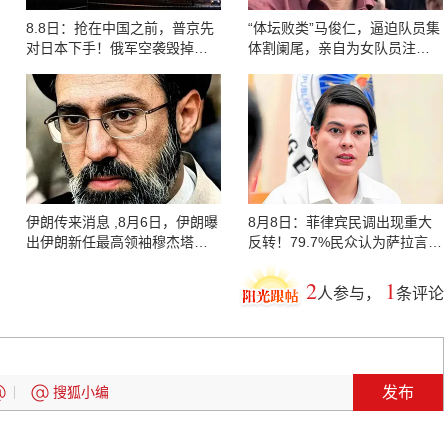
8.8日：抢在中国之前，普京先
“体坛败类”马俊仁，逼迫队员集
对日本下手！俄军空袭毁掉丰
体割阑尾，亲自为女队员注射
田仓库，用实际行动警告日方
禁药
伊朗传来消息 ,8月6日，伊朗曝
8月8日：菲律宾民调出现重大
出伊朗新任最高领袖穆杰塔巴·
反转！79.7%民众认为萨拉言论
哈梅内伊难以联络的状况。
越界，对马科斯构成威胁
2
1
人参与，
条评论
发布
搜狐小编