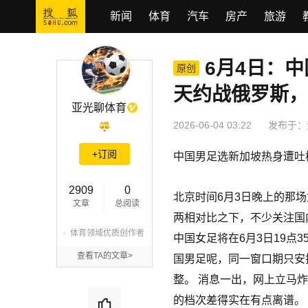
新闻
体育
汽车
房产
旅游
6月4日：
6月4日：中国男足选新加坡热身遭吐槽，女足同天约战俄罗斯，这差
原创
天约战俄罗斯，
亚光聊体育
2026-06-04 03:22
发布于：
+订阅
中国男足选新加坡热身遭吐
2909
0
北京时间6月3日晚上的那
文章
总阅读
两相对比之下，不少关注国
体育领域优质创作者
中国女足将在6月3日19点
查看TA的文章>
国男足呢，同一窗口期只安
整。 消息一出，网上立马
的档次差得实在有点离谱。