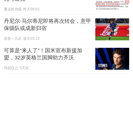
重远投资观
昨天09:03
丹尼尔·马尔蒂尼即将再次转会，意甲
保级队或成新归宿
若茗一凡石
前天03:13
可算是“来人了”！国米宣布新援加
盟，32岁英格兰国脚助力齐沃
伟韶仪之
5天前