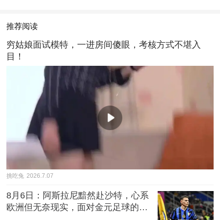
推荐阅读
穷姑娘面试模特，一进房间傻眼，考核方式不堪入
目！
挑吃兔
2026.7.07
8月6日：阿斯拉尼黯然赴沙特，心系
欧洲但无奈现实，面对金元足球的诱
惑