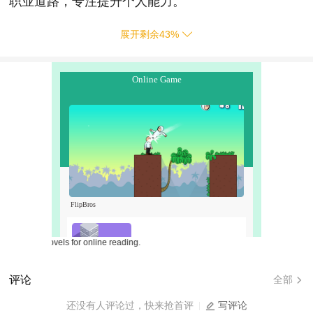
职业道路，专注提升个人能力。
展开剩余
43
%
eb novels for online reading.
评论
全部
还没有人评论过，快来抢首评
写评论