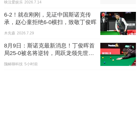
映泣爱娱乐
2026.7.14
6-2！就在刚刚，见证中国斯诺克传
承，赵心童拒绝6-0横扫，致敬丁俊晖
木先森
2026.7.29
8月9日：斯诺克最新消息！丁俊晖首
局25-0被名将逆转，周跃龙领先世界
冠军
隗畴聊科技
5小时前