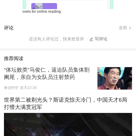
eb novels for online reading.
评论
全部
还没有人评论过，快来抢首评
写评论
推荐阅读
“体坛败类”马俊仁，逼迫队员集体割
阑尾，亲自为女队员注射禁药
拳击时空
前天22:34
世界第二被剃光头？斯诺克惊天冷门，中国天才6局
打懵大满贯冠军