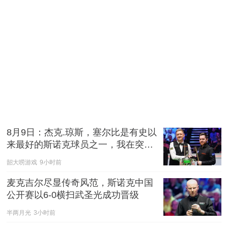
8月9日：杰克.琼斯，塞尔比是有史以
来最好的斯诺克球员之一，我在突破
职业首冠后忘记庆祝
韶大唠游戏
9小时前
麦克吉尔尽显传奇风范，斯诺克中国
公开赛以6-0横扫武圣光成功晋级
半两月光
3小时前