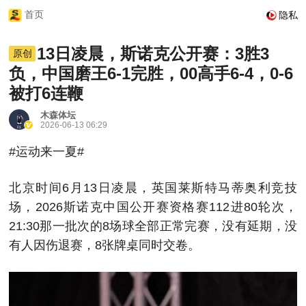
首页
隐私
13日凌晨，斯诺克公开赛：3胜3
原创
负，中国磨王6-1完胜，00高手6-4，0-6
被打6连鞭
木森体坛
2026-06-13 06:29
#运动来一夏#
北京时间6月13日凌晨，英国莱斯特马蒂奥利竞技
场，2026斯诺克中国公开赛资格赛112进80轮次，
21:30那一批次的8场球全部正常完赛，没有延期，没
有人因伤退赛，8张牌桌同时交卷。