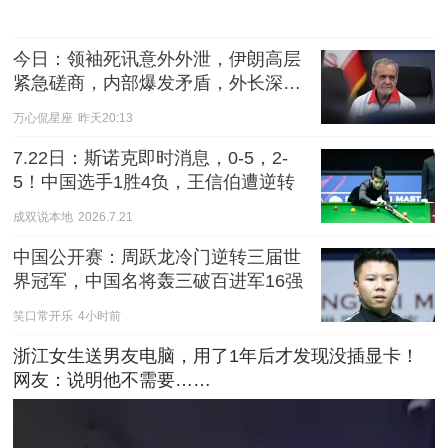
今日：领袖死讯意外外泄，伊朗高层
紧急磋商，内部爆发矛盾，外长深陷
围攻风波
万心侃星座
昨天20:13
7.22日：斯诺克即时消息，0-5，2-
5！中国选手1胜4负，王信伯遭逆转
成双说本地
2026.7.21
中国公开赛：周跃龙冷门逆转三届世
界冠军，中国名将轰三破百进军16强
笑口常开乐
4小时前
浙江女生送男友电脑，用了1年后才发现没插显卡！
网友：说明他不需要……