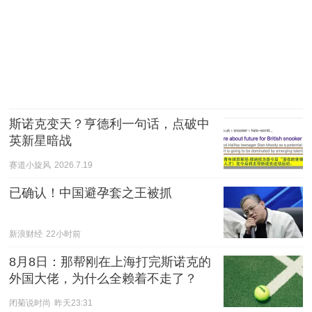
斯诺克变天？亨德利一句话，点破中
英新星暗战
赛道小旋风
2026.7.19
已确认！中国避孕套之王被抓
新浪财经
22小时前
8月8日：那帮刚在上海打完斯诺克的
外国大佬，为什么全赖着不走了？
闭菊说时尚
昨天23:31