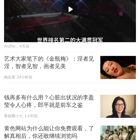
An2ho...
4天前
艺术大家笔下的《金瓶梅》：淫者见
淫，智者见智，画者见美
她在看
24小时前
钱再多有什么用？心脏出状况的李盈
莹令人心疼，郎平就是前车之鉴
看娱圈小七
1小时前
黄色网站为什么能让你免费观看，了
解真相后，你还敢继续浏览吗