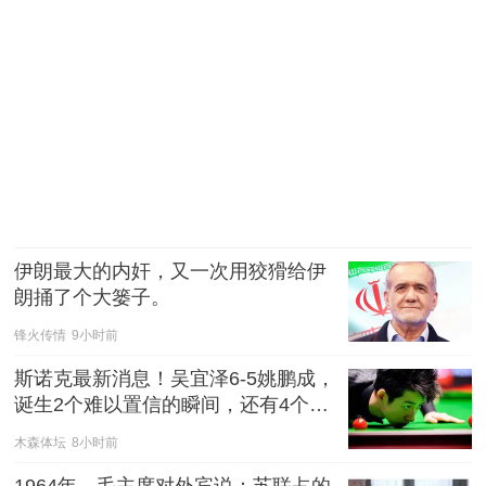
伊朗最大的内奸，又一次用狡猾给伊
朗捅了个大篓子。
锋火传情
9小时前
斯诺克最新消息！吴宜泽6-5姚鹏成，
诞生2个难以置信的瞬间，还有4个不
容否认的事实
木森体坛
8小时前