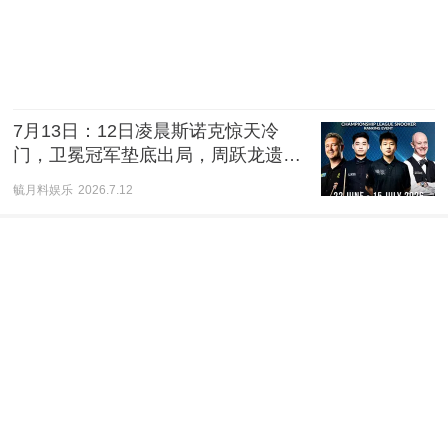
7月13日：12日凌晨斯诺克惊天冷
门，卫冕冠军垫底出局，周跃龙遗憾
无缘八强
毓月料娱乐
2026.7.12