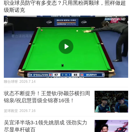
职业球员防守有多变态？只用黑粉两颗球，照样做超
级斯诺克
聊台球呀
2026.7.14
状态不断提升！王楚钦/孙颖莎横扫周
锦泉/祝启慧晋级全锦赛16强！
篮球殿堂
2026.7.16
吴宜泽半场3-1领先姚朋成 强劲实力
尽显单杆破百