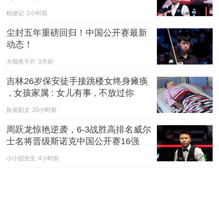
桓游记
2小时前
尘封五年重磅回归！中国公开赛最新
动态！
大猫鱼干片
3天前
吉林26岁保安徒手接跳楼女终身瘫痪
 , 女孩家属 : 女儿有事 , 不放过你
执笔刻文
20小时前
周跃龙惊艳逆袭，6-3战胜高排名威尔
士名将晋级斯诺克中国公开赛16强
小小囧先生
4小时前