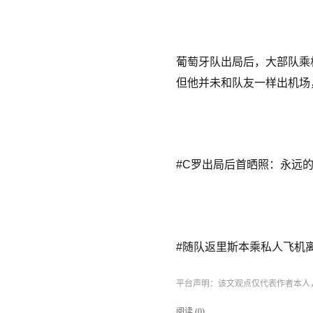
葡萄牙队出局后，大部队乘
但他并未和队友一样出机场
#C罗出局后首晒照：永远
#随队返里斯本乘私人飞机
平台声明：该文观点仅代表作者本人
阅读 (
0
)