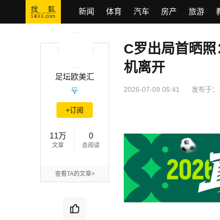
新闻
体育
汽车
房产
旅游
C罗出局首晒照
C罗出局首晒照：永远的葡萄牙 返里斯本乘私人飞机离开
机离开
足坛欧美汇
2026-07-09 05:41
发布于：
+订阅
11万
0
文章
总阅读
查看TA的文章>