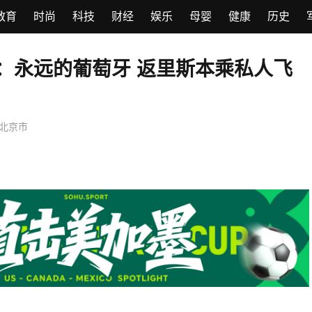
教育
时尚
科技
财经
娱乐
母婴
健康
历史
：永远的葡萄牙 返里斯本乘私人飞
北京市
8月7日：梅西不上场，阿根廷中
要黄了？