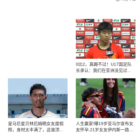
0比2，真踢不过！U17国足队
长承认：我们在亚洲没见过这
种球队
皇马巨星贝林厄姆晒女友度假
人生赢家!曝19岁亚马尔宣布女
照，身材太丰满了，这谁顶得
友怀孕,21岁女友伊内斯一路陪
住
他世界杯夺冠