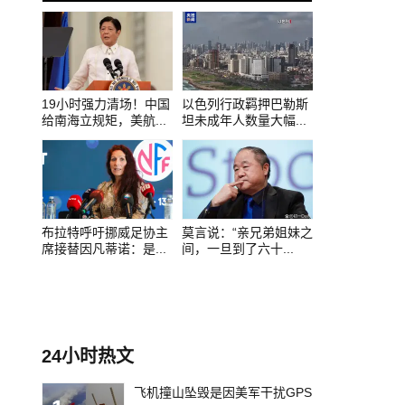
0
1
2
19小时强力清场！中国
以色列行政羁押巴勒斯
给南海立规矩，美航...
坦未成年人数量大幅...
布拉特呼吁挪威足协主
莫言说：“亲兄弟姐妹之
席接替因凡蒂诺：是...
间，一旦到了六十...
24小时热文
飞机撞山坠毁是因美军干扰GPS