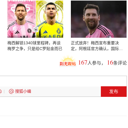
梅西解锁1340球里程碑，再谈
正式放弃！梅西宣布重要决
梅罗之争，只是给C罗贴金而已
定，阿根廷官方确认，国际足
联完成批准
167
16
人参与，
条评论
发布
搜狐小编