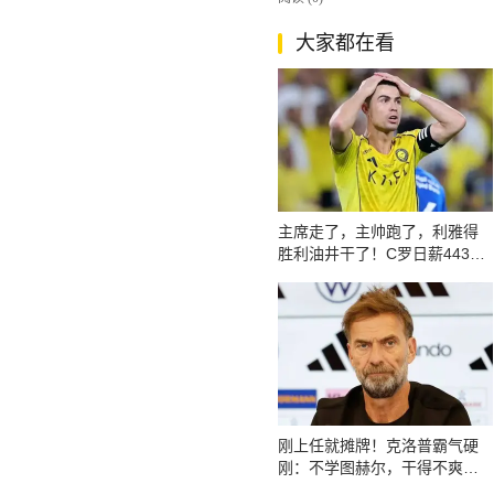
大家都在看
主席走了，主帅跑了，利雅得
胜利油井干了！C罗日薪443
万，我也该走了？
刚上任就摊牌！克洛普霸气硬
刚：不学图赫尔，干得不爽立
刻辞职！