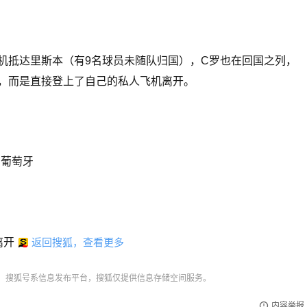
机抵达里斯本（有9名球员未随队归国），C罗也在回国之列，
，而是直接登上了自己的私人飞机离开。
的葡萄牙
离开
返回搜狐，查看更多
，搜狐号系信息发布平台，搜狐仅提供信息存储空间服务。
内容举报