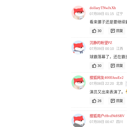
dollaryTNwJxXh
07月09日 01:15
辽宁
看来骡子还是要继续
30
回复
沉静的盼望PZ
07月09日 00:10
江西
球霸落幕了，还在霸
30
回复
搜狐网友400EfuuEe2
07月08日 22:20
北京
演员又出来表演了。
26
回复
搜狐用户rHvdNt8SRV
07月09日 00:47
四川