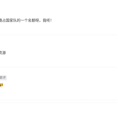
霸占国家队的一个名额呀，我呸！
资源
首评