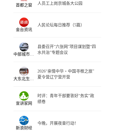
人员工上岗京城各大公园
首都之窗
人民论坛每日推荐（5篇）
金台资讯
县委召开“六张网”项目谋划暨“四
水共治”专题会议
中部城市生活指南
2026“亲情中华・中国寻根之旅”
夏令营辽宁营开营
大东北生活资讯
时评：青年干部要答好“务实”政
绩卷
宣讲家网
今晚，开展夜查行动！
新浪财经