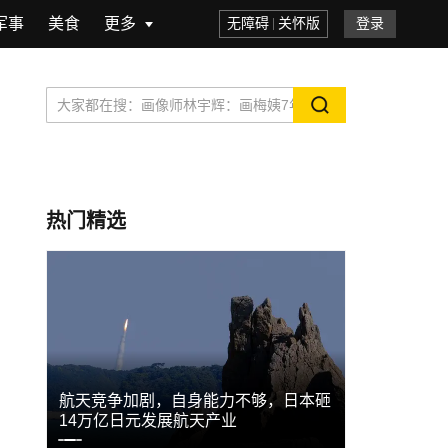
军事
美食
更多
无障碍
关怀版
登录
热门精选
国行真
航天竞争加剧，自身能力不够，日本砸
飞机撞山坠
14万亿日元发展航天产业
最新披露