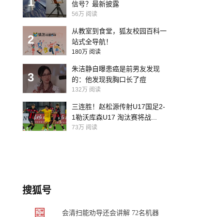
1
信号？最新披露
56万
阅读
从教室到食堂，狐友校园百科一
2
站式全导航！
180万
阅读
朱洁静自曝患癌是前男友发现
3
的：他发现我胸口长了痘
132万
阅读
三连胜！赵松源传射U17国足2-
1勒沃库森U17 淘汰赛将战...
73万
阅读
搜狐号
会清扫能劝导还会讲解 72名机器