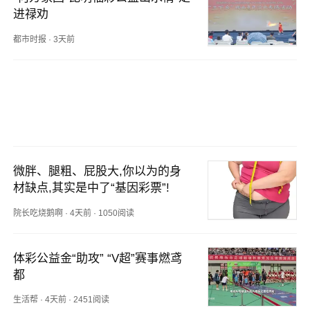
进禄劝
都市时报
·
3天前
微胖、腿粗、屁股大,你以为的身
材缺点,其实是中了“基因彩票”!
院长吃烧鹅啊
·
4天前
·
1050阅读
体彩公益金“助攻” “V超”赛事燃鸢
都
生活帮
·
4天前
·
2451阅读