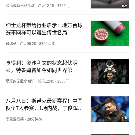
欢乐体育人品篮球
·
昨天12:15
·
4753阅读
绅士龙杯带给行业启示：地方台球
赛事同样可以诞生传世名局
台球帝
·
昨天09:20
·
8896阅读
亨得利：奥沙利文的状态起伏明
显，特鲁姆普如今如同世界第一
星座的无敌小知识
·
前天12:45
·
2830阅读
八月八日：斯诺克最新赛程！中国
队伍7人参赛，1场内战，丁俊晖，
周跃龙迎强敌
闭霞爱搞笑
·
28分钟前