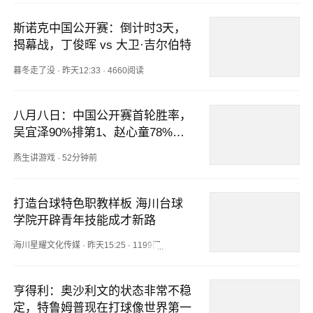
斯诺克中国公开赛：倒计时3天，
揭幕战，丁俊晖 vs 大卫·吉尔伯特
暮冬走了没
·
昨天12:33
·
4660阅读
八月八日：中国公开赛首轮胜率，
吴宜泽90%排第1、赵心童78%、
丁俊晖66%！
燕生讲游戏
·
52分钟前
打造台球特色职教样板 海川台球
学院开辟青年技能成才新路
海川星耀文化传媒
·
昨天15:25
·
1199阅读
亨得利：奥沙利文的状态非常不稳
定，特鲁姆普现在打球像世界第一