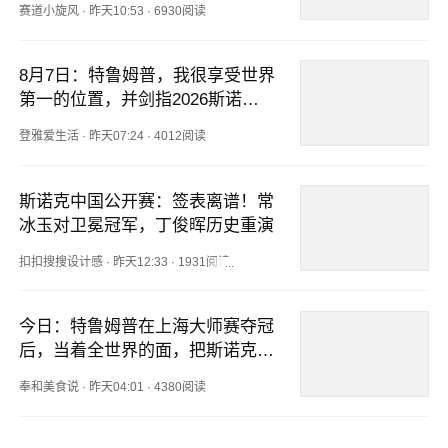
赛道小旋风
·
昨天10:53
·
6930阅读
8月7日：特鲁姆普，我很享受世界
第一的位置，并剑指2026斯诺克
中国公开赛
登雅爱生活
·
昨天07:24
·
4012阅读
斯诺克中国公开赛：签表离谱！常
冰玉对卫冕冠军，丁俊晖历史重演
扣扣搜搜设计感
·
昨天12:33
·
1931阅读
今日：特鲁姆普在上海大师赛夺冠
后，当着全世界的面，把斯诺克台
坛的底裤给扒了个精光
奉和美食说
·
昨天04:01
·
4380阅读