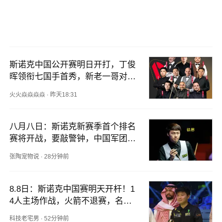
斯诺克中国公开赛明日开打，丁俊
晖领衔七国手首秀，新老一哥对决
或提前上演
火火焱焱焱焱
·
昨天18:31
八月八日：斯诺克新赛季首个排名
赛将开战，要敲警钟，中国军团保
级形势分析
张陶宠物说
·
28分钟前
8.8日：斯诺克中国赛明天开杆！1
4人主场作战，火箭不退赛，名将
大奖到手
科技老宅男
·
52分钟前