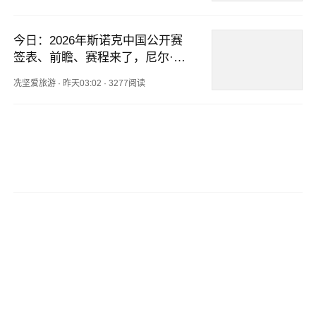
今日：2026年斯诺克中国公开赛
签表、前瞻、赛程来了，尼尔·罗
伯逊作为卫冕冠军出战
冼坚爱旅游
·
昨天03:02
·
3277阅读