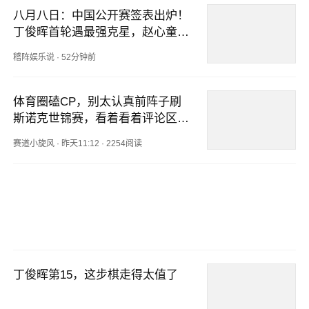
八月八日：中国公开赛签表出炉！
丁俊晖首轮遇最强克星，赵心童成
最大赢家！
稽阵娱乐说
·
52分钟前
体育圈磕CP，别太认真前阵子刷
斯诺克世锦赛，看着看着评论区就
吵起来了
赛道小旋风
·
昨天11:12
·
2254阅读
丁俊晖第15，这步棋走得太值了