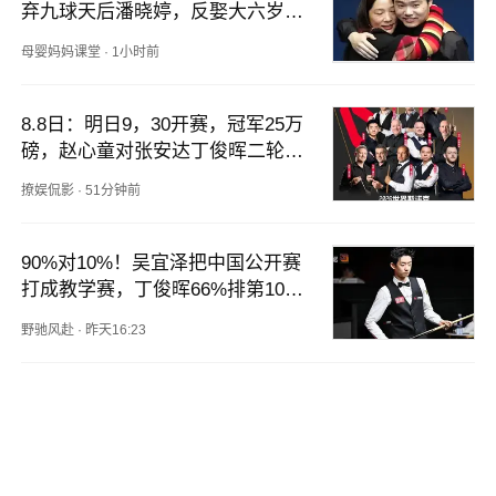
弃九球天后潘晓婷，反娶大六岁张
元元？
母婴妈妈课堂
·
1小时前
8.8日：明日9，30开赛，冠军25万
磅，赵心童对张安达丁俊晖二轮或
对吴宜泽
撩娱侃影
·
51分钟前
90%对10%！吴宜泽把中国公开赛
打成教学赛，丁俊晖66%排第10的
真相太扎心
野驰风赴
·
昨天16:23