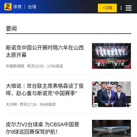
体育
台球
+订阅
要闻
斯诺克中国公开赛时隔六年在山西
太原开幕
中国新闻网
·
昨天23:01
·
1795阅读
大咖说｜世台联主席弗格森谈丁俊
晖、赵心童与斯诺克“中国赛季”
大众网
·
昨天17:16
·
5948阅读
皮尔力V2台球桌 为CBSA中国普
尔9球巡回赛保驾护航！