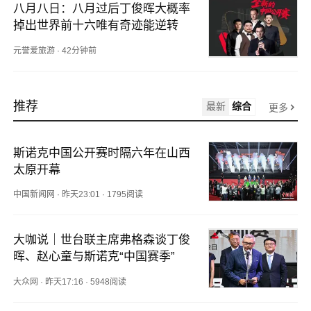
八月八日：八月过后丁俊晖大概率
掉出世界前十六唯有奇迹能逆转
元誉爱旅游
·
42分钟前
推荐
最新
综合
更多
斯诺克中国公开赛时隔六年在山西
太原开幕
中国新闻网
·
昨天23:01
·
1795阅读
大咖说｜世台联主席弗格森谈丁俊
晖、赵心童与斯诺克“中国赛季”
大众网
·
昨天17:16
·
5948阅读