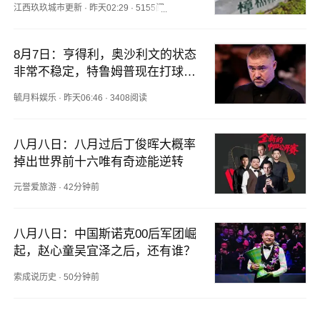
江西玖玖城市更新
·
昨天02:29
·
5155阅读
8月7日：亨得利，奥沙利文的状态
非常不稳定，特鲁姆普现在打球像
世界第一
毓月料娱乐
·
昨天06:46
·
3408阅读
八月八日：八月过后丁俊晖大概率
掉出世界前十六唯有奇迹能逆转
元誉爱旅游
·
42分钟前
八月八日：中国斯诺克00后军团崛
起，赵心童吴宜泽之后，还有谁？
索成说历史
·
50分钟前