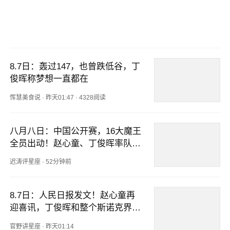
8.7日：轰过147，也曾跌低谷，丁
俊晖称梦想一直都在
恽慧美食说
·
昨天01:47
·
4328阅读
八月八日：中国公开赛，16大魔王
全员出动！赵心童、丁俊晖率队剑
指冠军
迟涛评星座
·
52分钟前
8.7日：人民日报发文！赵心童再
迎喜讯，丁俊晖和整个斯诺克界都
刮目相看
官野讲星座
·
昨天01:14