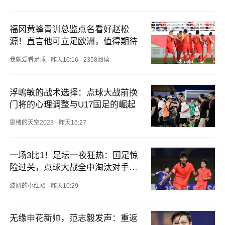
福冈黄蜂青训总监点名看好赵松
源！直言他可立足欧洲，值得期待
我就爱看足球
·
昨天10:16
·
2358阅读
浮嶋敏的战术选择：点球大战前换
门将的心理调整与U17国足的崛起
思绪的天空2023
·
昨天16:27
一场3比1！足坛一夜狂热：国足惊
险过关，点球大战全中淘汰对手，
成功挺进冠军杯决赛
波妞的小红裙
·
昨天10:29
无缘申花新帅，范志毅发声：重返