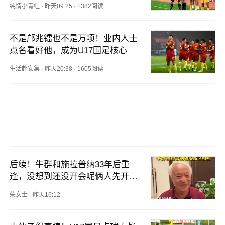
纯情小青蛙
·
昨天09:25
·
1382阅读
不是邝兆镭也不是万项！业内人士
点名看好他，成为U17国足核心
生活赴安集
·
昨天20:38
·
1605阅读
后续！牛群和施拉普纳33年后重
逢，没想到还没开会呢俩人先开会
了
荣女士
·
昨天16:12