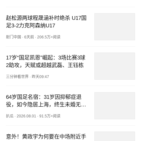
赵松源两球程晟涵补时绝杀 U17国
足3-2力克阿森纳U17
射门中国
·
6天前
·
206.5万+阅读
17岁“国足凯恩”崛起：3场比赛3球
2助攻，天赋或超越武磊、王钰栋
三分钟看世界
·
昨天09:47
64岁国足名宿：31岁因抑郁症退
役，如今隐居上海，终生未婚无子
女
扒瓜
·
2026.08.01
·
91.5万+阅读
意外！黄政宇为何要在中场附近手