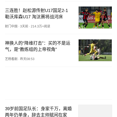
三连胜！赵松源传射U17国足2-1
勒沃库森U17 淘汰赛将战河床
射门中国
·
3天前
·
214.3万+阅读
神换人的“降维打击”：买的不是运
气，是“教练组的上帝视角”
艺杨看剧
·
昨天08:53
39岁前国足队长：身家千万，离婚
两年仍单身，辞去主帅赋闲在家