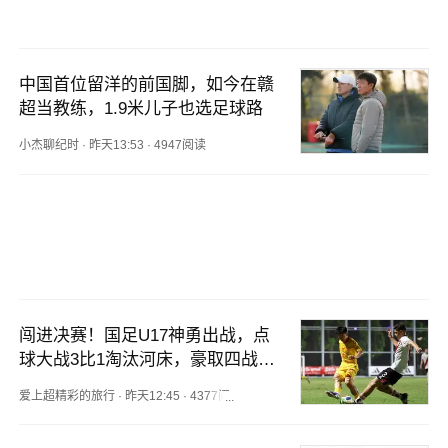
中国首位留洋的前国脚，如今在赣
超当教练，1.9米儿子也选足球路
小杰聊纪时
·
昨天13:53
·
4947阅读
闯进决赛！国足U17神勇出战，点
球大战3比1淘汰河床，豪取四战不
败！
爱上超精彩的旅行
·
昨天12:45
·
4377阅读