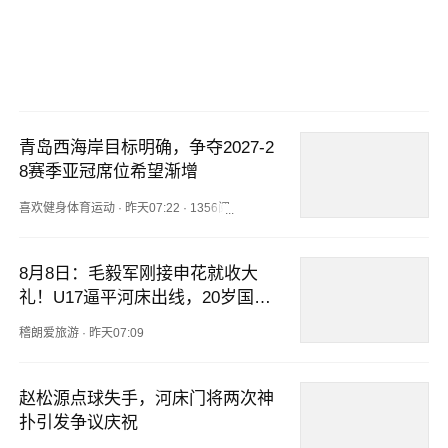
青岛西海岸目标明确，争夺2027-2
8赛季亚冠席位希望渐增
喜欢健身体育运动
·
昨天07:22
·
1356阅读
8月8日：毛毅军刚接申花就收大
礼！U17逼平河床出线，20岁国字
号锋霸成中锋答案
稽朗爱旅游
·
昨天07:09
赵松源点球失手，河床门将两次神
扑引发争议庆祝