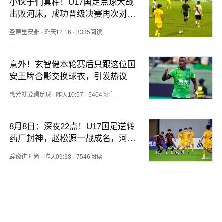
小伙子们真棒！U17国足点球大战
击败河床，成功晋级决赛再次对战
阿森纳
圣蒂里安雅
·
昨天12:16
·
3335阅读
意外！玄智健本轮赛后只跟这位国
安王牌合影交换球衣，引发热议
惠芳就爱踢足球
·
昨天10:57
·
5404阅读
8月8日：深夜22点！U17国足逆转
药厂封神，赵松源一战成名，河床
要慌了
辟豫讲时尚
·
昨天09:38
·
7546阅读