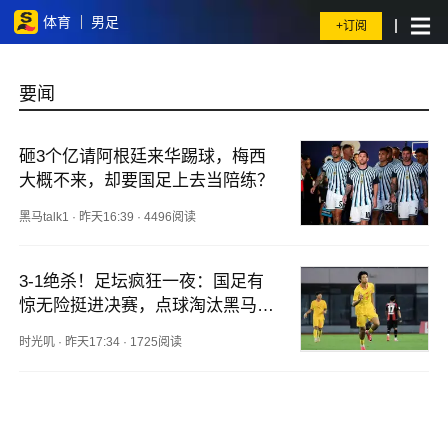
体育
男足
+订阅
要闻
砸3个亿请阿根廷来华踢球，梅西
大概不来，却要国足上去当陪练？
黑马talk1
·
昨天16:39
·
4496阅读
3-1绝杀！足坛疯狂一夜：国足有
惊无险挺进决赛，点球淘汰黑马，
决赛对阵出炉
时光叽
·
昨天17:34
·
1725阅读