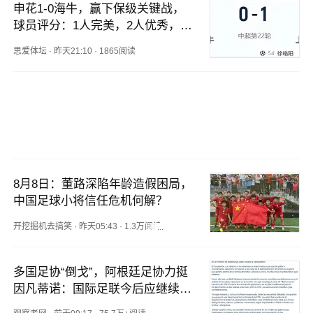
申花1-0海牛，赢下保级关键战，
球员评分：1人完美，2人优秀，国
脚不及格
思爱体坛
·
昨天21:10
·
1865阅读
8月8日：董路深陷年龄造假困局，
中国足球小将信任危机何解？
开挖掘机去搞笑
·
昨天05:43
·
1.3万阅读
多国足协“倒戈”，阿根廷足协力挺
因凡蒂诺：国际足联今后应继续在
其领导下前行