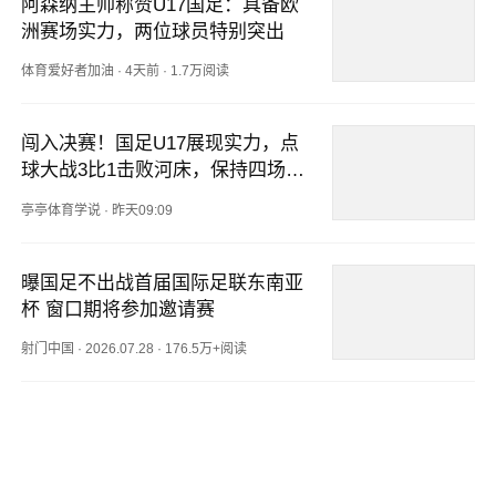
阿森纳主帅称赞U17国足：具备欧
洲赛场实力，两位球员特别突出
体育爱好者加油
·
4天前
·
1.7万阅读
闯入决赛！国足U17展现实力，点
球大战3比1击败河床，保持四场不
败！
亭亭体育学说
·
昨天09:09
曝国足不出战首届国际足联东南亚
杯 窗口期将参加邀请赛
射门中国
·
2026.07.28
·
176.5万+阅读