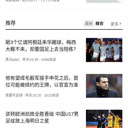
观察者网
·
前天09:17
·
75.7万+阅读
推荐
最新
综合
更多
砸3个亿请阿根廷来华踢球，梅西
大概不来，却要国足上去当陪练？
黑马talk1
·
昨天16:39
·
4496阅读
他有望成毛毅军接手申花之后，首
位可能被续约的王牌，以官宣为准
我要写足球
·
昨天16:20
·
1615阅读
逆转欧洲劲旅全胜晋级 中国U17男
足绽放上海明日之星