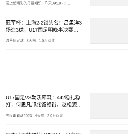
爱上超精彩的母婴知识
·
昨天09:18
·
2898阅读
冠军杯：上海2-2锁头名！吕孟洋3
场造3球，U17国足明晚半决赛战
河床
流星侃足球
·
3天前
·
1.5万阅读
U17国足VS勒沃库森：442稳扎稳
打，何思凡邝兆镭领衔，赵松源冲
锋
零度眼看球2023
·
4天前
·
2.0万阅读