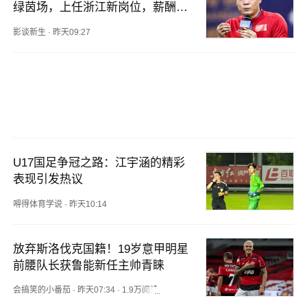
绿茵场，上任浙江新岗位，薪酬揭
秘
影谈新生
·
昨天09:27
U17国足争冠之路：江宇涵的精彩
表现引发热议
嘚得体育学说
·
昨天10:14
放弃斯洛伐克国籍！19岁意甲明星
前腰队长获鲁能新任主帅青睐
会搞笑的小番茄
·
昨天07:34
·
1.9万阅读