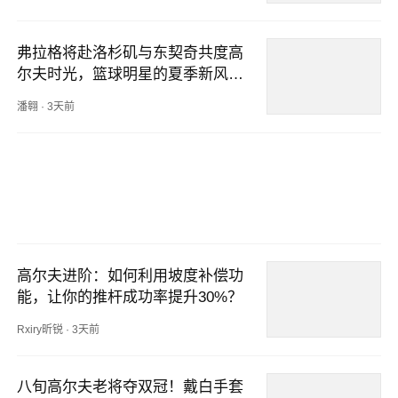
弗拉格将赴洛杉矶与东契奇共度高
尔夫时光，篮球明星的夏季新风
尚！
潘翱
·
3天前
高尔夫进阶：如何利用坡度补偿功
能，让你的推杆成功率提升30%？
Rxiry昕锐
·
3天前
八旬高尔夫老将夺双冠！戴白手套