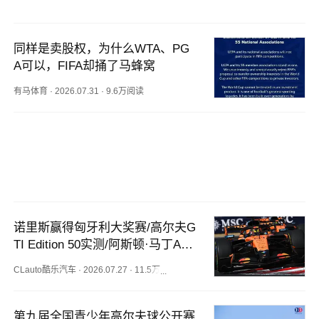
同样是卖股权，为什么WTA、PG
A可以，FIFA却捅了马蜂窝
有马体育
·
2026.07.31
·
9.6万阅读
诺里斯赢得匈牙利大奖赛/高尔夫G
TI Edition 50实测/阿斯顿·马丁AM
R26带来16项修改/BMW M称纯电
CLauto酷乐汽车
·
2026.07.27
·
11.5万+阅读
M3将与燃油M3“互为天敌” | 酷乐
汽车
第九届全国青少年高尔夫球公开赛