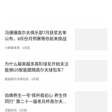
冯珊珊高尔夫俱乐部7月获奖名单
公布，8月份月例赛等你前来挑战
小胖聊体育
·
3天前
为什么越来越多高阶球友开始关注
能驰G5智能跟随高尔夫球包车？
能驰高尔夫球包车
·
3天前
劲牌养生一号“挥杆叙初心 养生伴
同行” 第二十一届老兵杯高尔夫邀
请赛圆满举办
灵鲸资讯
·
3天前