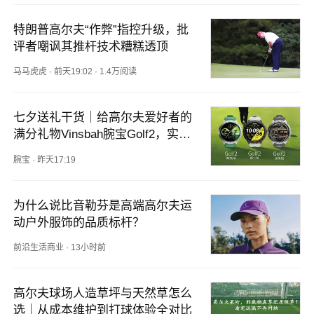
特朗普高尔夫“作弊”指控升级，批
评者嘲讽其推杆技术糟糕透顶
马马虎虎
·
前天19:02
·
1.4万阅读
七夕送礼干货｜给高尔夫爱好者的
满分礼物Vinsbah腕宝Golf2，实用
不闲置
腕宝
·
昨天17:19
为什么说比音勒芬是高端高尔夫运
动户外服饰的品质标杆？
前沿生活商业
·
13小时前
高尔夫球场人造草坪与天然草怎么
选｜从成本维护到打球体验全对比