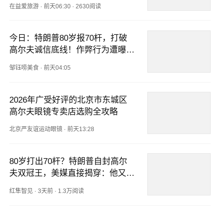
酷？
在益爱旅游
·
前天06:30
·
2630阅读
今日：特朗普80岁报70杆，打破
高尔夫诚信底线！作弊行为遭曝
光，职业球员直言看不下去
邹钰唠美食
·
前天04:05
2026年广受好评的北京市东城区
高尔夫眼镜专卖店选购全攻略
北京严友谊运动眼镜
·
前天13:28
80岁打出70杆？特朗普自封高尔
夫双冠王，美媒直接揭穿：他又作
弊
红隼智见
·
3天前
·
1.3万阅读