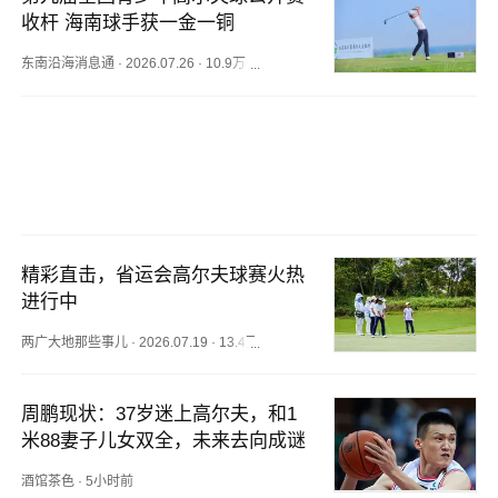
收杆 海南球手获一金一铜
东南沿海消息通
·
2026.07.26
·
10.9万+阅读
精彩直击，省运会高尔夫球赛火热
进行中
两广大地那些事儿
·
2026.07.19
·
13.4万+阅读
周鹏现状：37岁迷上高尔夫，和1
米88妻子儿女双全，未来去向成谜
酒馆茶色
·
5小时前