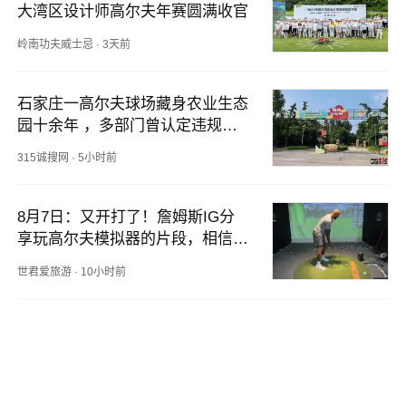
大湾区设计师高尔夫年赛圆满收官
岭南功夫威士忌
·
3天前
石家庄一高尔夫球场藏身农业生态
园十余年 ，多部门曾认定违规却
照常营业
315诚搜网
·
5小时前
8月7日：又开打了！詹姆斯IG分
享玩高尔夫模拟器的片段，相信过
程！
世君爱旅游
·
10小时前