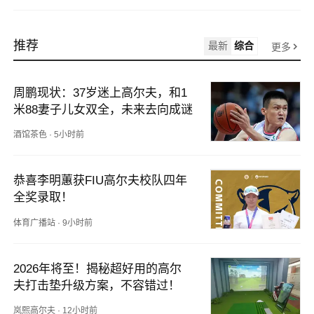
推荐
最新
综合
更多
周鹏现状：37岁迷上高尔夫，和1
米88妻子儿女双全，未来去向成谜
酒馆茶色
·
5小时前
恭喜李明蕙获FIU高尔夫校队四年
全奖录取！
体育广播站
·
9小时前
2026年将至！揭秘超好用的高尔
夫打击垫升级方案，不容错过！
岚熙高尔夫
·
12小时前