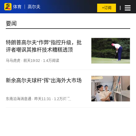
体育
高尔夫
+订阅
要闻
特朗普高尔夫“作弊”指控升级，批
评者嘲讽其推杆技术糟糕透顶
马马虎虎
·
前天19:02
·
1.4万阅读
新余高尔夫球杆“挥”出海外大市场
东南沿海消息通
·
昨天11:31
·
1.2万阅读