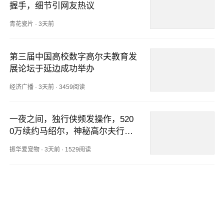
握手，细节引网友热议
青花瓷片
·
3天前
第三届中国高校数字高尔夫教育发
展论坛于延边成功举办
经济广播
·
3天前
·
3459阅读
一夜之间，独行侠频发操作，520
0万续约马绍尔，神秘高尔夫行程
引猜测
振华爱宠物
·
3天前
·
1529阅读