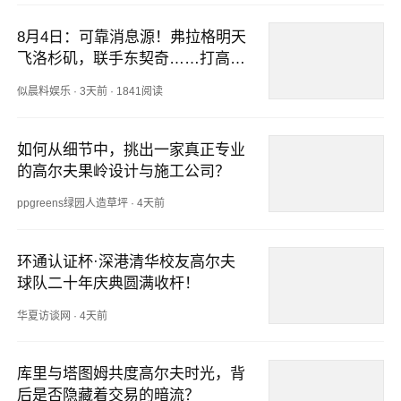
8月4日：可靠消息源！弗拉格明天
飞洛杉矶，联手东契奇……打高尔
夫
似晨料娱乐
·
3天前
·
1841阅读
如何从细节中，挑出一家真正专业
的高尔夫果岭设计与施工公司？
ppgreens绿园人造草坪
·
4天前
环通认证杯·深港清华校友高尔夫
球队二十年庆典圆满收杆！
华夏访谈网
·
4天前
库里与塔图姆共度高尔夫时光，背
后是否隐藏着交易的暗流？