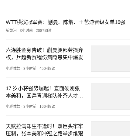
WTT横滨冠军赛：蒯曼、陈熠、王艺迪晋级女单16强
新黄河
·
3小时前
·
2087阅读
六连胜金身告破！蒯曼腿部劳损弃
权，乒超新赛程伤病隐患集中爆发
小胖体娱
·
3小时前
·
4504阅读
17 岁小将强势崛起！直面硬刚张
本美和，国乒青训梯队补齐人才短
板
小胖体娱
·
3小时前
·
1664阅读
天赋拉满却生不逢时！双巨头牢牢
压制，张本美和冲冠之路举步维艰