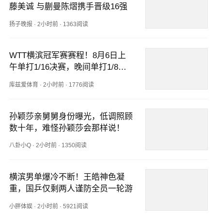
藤美诚 与蒯曼陈熠携手晋级16强
扬子晚报
·
2小时前
·
1363阅读
WTT横滨冠军赛赛程！8月6日上
午单打1/16决赛，晚间单打1/8决
赛！
库兹爱体育
·
2小时前
·
1776阅读
孙颖莎亲舅舅身份曝光，低调照顾
数十年，难怪孙颖莎会那样说！
八卦小Q
·
2小时前
·
1350阅读
横滨男单爆冷不断！王皓神色凝
重，国乒仅剩两人谨防全员一轮游
小胖体娱
·
2小时前
·
5921阅读