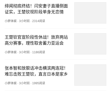
绯闻彻底终结！闫安妻子直播侧面
证实，王楚钦现阶段单身无恋情
小胖体娱
·
3小时前
·
2314阅读
王楚钦官宣阶段性休战！放弃两站
高分赛事，理性取舍蓄力亚运会
小胖体娱
·
3小时前
·
1186阅读
张本智和放狠话冲击横滨两连冠！
难忘击败王楚钦，直言日本是家乡
小胖体娱
·
3小时前
·
1995阅读