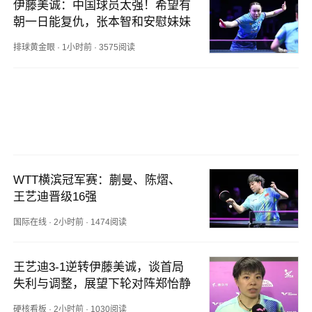
伊藤美诚：中国球员太强！希望有
朝一日能复仇，张本智和安慰妹妹
排球黄金眼
·
1小时前
·
3575阅读
WTT横滨冠军赛：蒯曼、陈熠、
王艺迪晋级16强
国际在线
·
2小时前
·
1474阅读
王艺迪3-1逆转伊藤美诚，谈首局
失利与调整，展望下轮对阵郑怡静
硬核看板
·
2小时前
·
1030阅读