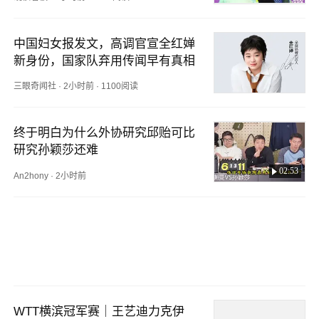
中国妇女报发文，高调官宣全红婵
新身份，国家队弃用传闻早有真相
三眼奇闻社
·
2小时前
·
1100阅读
终于明白为什么外协研究邱贻可比
研究孙颖莎还难
02:53
An2hony
·
2小时前
WTT横滨冠军赛｜王艺迪力克伊