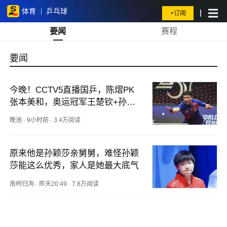
体育
乒乓球
+订阅
要闻
赛程
要闻
今晚！CCTV5直播国乒，陈熠PK
张本美和，奥运冠军王楚钦+孙颖
莎休战
晚池
·
9小时前
·
3.4万阅读
原来他是孙颖莎亲舅舅，难怪孙颖
莎能这么优秀，家人是她最大底气
南柯归洵
·
昨天20:49
·
7.8万阅读