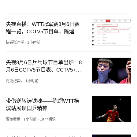
央视直播：WTT冠军赛8月6日赛
程一览，CCTV5节目单，陈熠再
次出战
快看张同学
·
1小时前
央视8月6日乒乓球节目单出炉：8
月6日CCTV5节目表、CCTV5+节
目单！
泛泛纪实v
·
1小时前
带伤逆转铸铁魂——陈熠WTT横
滨站展现国乒精神
硬核看板
·
1小时前
·
1877阅读