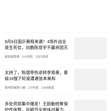
8月6日国乒赛程来袭！4场外战全
是生死仗，向鹏陈垣宇不赢将团灭
娱快很简单
·
2小时前
·
1597阅读
太拼了，陈熠带伤逆转李恩惠，晋
级16强下轮或遭遇张本美和
斑鸠的搞笑小屋
·
2小时前
·
1569阅读
多处劳损集中爆发！王励勤统筹保
护性休整，孙颖莎全面休战蓄力亚