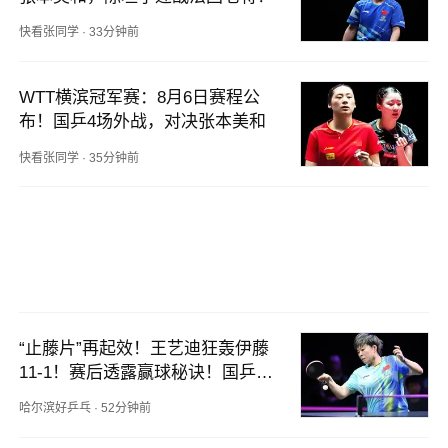
快看张同学
·
33分钟前
WTT横滨冠军赛：8月6日赛程公
布！国乒4场外战，对决张本美和
快看张同学
·
35分钟前
“止藤片”再起效！王艺迪狂轰伊藤
11-1！赛后透露赢球秘诀！国乒女
单横滨首轮4战全胜
哈尔滨好乒乓
·
52分钟前