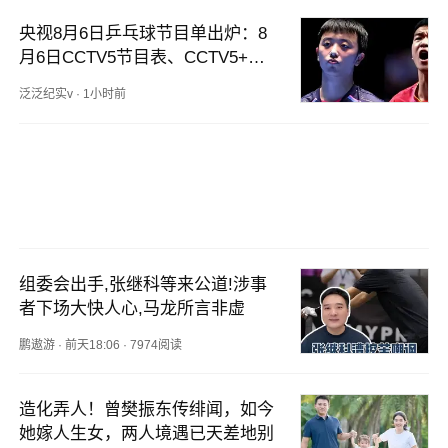
央视8月6日乒乓球节目单出炉：8
月6日CCTV5节目表、CCTV5+节
目单！
泛泛纪实v
·
1小时前
组委会出手,张继科等来公道!涉事
者下场大快人心,马龙所言非虚
鹏遨游
·
前天18:06
·
7974阅读
造化弄人！曾樊振东传绯闻，如今
她嫁人生女，两人境遇已天差地别