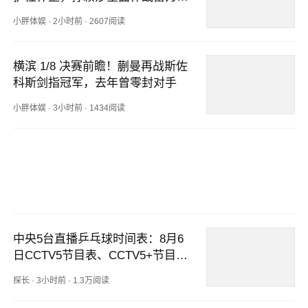
运
小胖体娱
·
2小时前
·
2607阅读
横滨 1/8 决赛前瞻！蒯曼再战斯佐
科斯剑指冠军，去年曾零封对手
小胖体娱
·
3小时前
·
1434阅读
中央5台直播乒乓球时间表：8月6
日CCTV5节目表、CCTV5+节目
单！
探长
·
3小时前
·
1.3万阅读