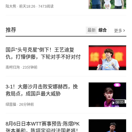
陆大熊
·
前天18:26
·
7473阅读
推荐
最新
综合
更多
国乒“头号克星”倒下！王艺迪复
仇，打懵伊藤，下轮对手不好对付
南柯归洵
·
23分钟前
3-1！大藤沙月击败安娜赫西，挽
救局点，成国乒最大威胁
00:35
绿茵猫
·
26分钟前
8月6日日本WTT赛事预告:陈熠PK
张本美和，陈垣宇迎战法国老将！