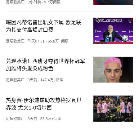
足坛欧美汇
·
8小时前
·
9.7万阅读
曝因凡蒂诺曾出轨女下属 欧足联
为其支付高额封口费
足坛欧美汇
·
昨天07:31
·
65.8万+阅读
兑现承诺！西班牙夺得世界杯冠军 
加维将头发染成粉色
足坛欧美汇
·
3天前
·
147.4万+阅读
热身赛-伊尔迪兹助攻热格罗瓦世
界波 尤文1-0切尔西
足坛欧美汇
·
3天前
·
55.8万+阅读