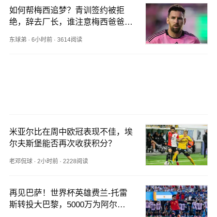
如何帮梅西追梦？青训签约被拒
绝，辞去厂长，谁注意梅西爸爸举
动
东球弟
·
6小时前
·
3614阅读
米亚尔比在周中欧冠表现不佳，埃
尔夫斯堡能否再次收获积分？
老邓侃球
·
2小时前
·
2228阅读
再见巴萨！世界杯英雄费兰-托雷
斯转投大巴黎，5000万为阿尔瓦
雷斯让位