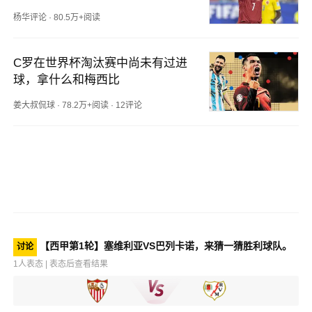
杨华评论
·
80.5万+阅读
C罗在世界杯淘汰赛中尚未有过进
球，拿什么和梅西比
姜大叔侃球
·
78.2万+阅读
·
12评论
【西甲第1轮】塞维利亚VS巴列卡诺，来猜一猜胜利球队。
讨论
1人表态 | 表态后查看结果