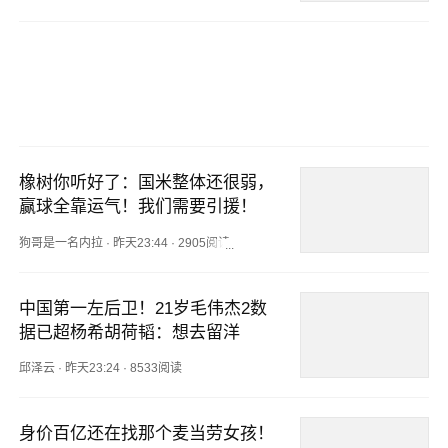
橡树你听好了：国米整体还很弱，
赢球全靠运气！我们需要引援！
狗哥是一名内拉
·
昨天23:44
·
2905阅读
中国第一左后卫！21岁毛伟杰2数
据已超杨希胡荷韬：想去留洋
邱泽云
·
昨天23:24
·
8533阅读
身价百亿还在找那个麦当劳女孩！