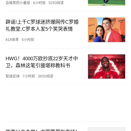
会搞笑的小番茄
·
6小时前
·
5293阅读
辟谣!上千C罗球迷挤爆网传C罗婚
礼教堂,C罗本人发5个笑哭表情
818体育
·
5小时前
HWG！4000万欧抄底22岁天才中
卫，森林这笔引援堪称教科书
智道足球
·
7小时前
·
3655阅读