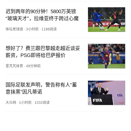
迟到两年的90分钟！5800万英镑
“玻璃天才”，拉维亚终于跨过心魔
体坛老球迷
·
3小时前
·
1188阅读
想好了？费兰跟巴黎越走越近谈妥
薪资，PSG即将给巴萨报价
里芃芃体育
·
49分钟前
国际足联发声明，警告称有人“蓄
意抹黑”因凡蒂诺
大众网
·
1小时前
·
1532阅读