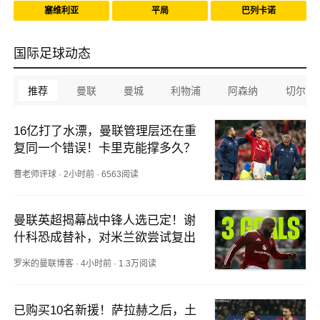
塞维利亚
平局
巴列卡诺
国际足球动态
曼联
曼城
利物浦
阿森纳
切尔西
推荐
16亿打了水漂，曼联管理层还在重
复同一个错误！卡里克能撑多久？
曹老师评球
·
2小时前
·
6563阅读
曼联英超揭幕战中锋人选已定！谢
什科恐成替补，对米兰欲尝试复出
罗米的曼联博客
·
4小时前
·
1.3万阅读
已购买10名新援！萨拉赫之后，土