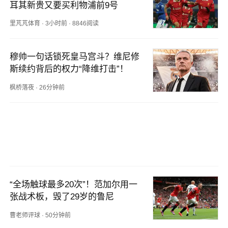
耳其新贵又要买利物浦前9号
里芃芃体育
·
3小时前
·
8846阅读
穆帅一句话锁死皇马宫斗？维尼修
斯续约背后的权力“降维打击”！
枫桥落夜
·
26分钟前
“全场触球最多20次”！范加尔用一
张战术板，毁了29岁的鲁尼
曹老师评球
·
50分钟前