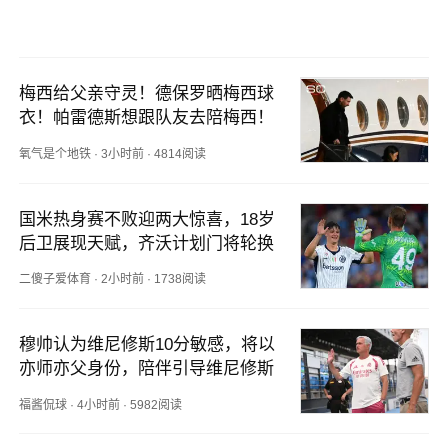
梅西给父亲守灵！德保罗晒梅西球
衣！帕雷德斯想跟队友去陪梅西！
氧气是个地铁
·
3小时前
·
4814阅读
国米热身赛不败迎两大惊喜，18岁
后卫展现天赋，齐沃计划门将轮换
二傻子爱体育
·
2小时前
·
1738阅读
穆帅认为维尼修斯10分敏感，将以
亦师亦父身份，陪伴引导维尼修斯
福酱侃球
·
4小时前
·
5982阅读