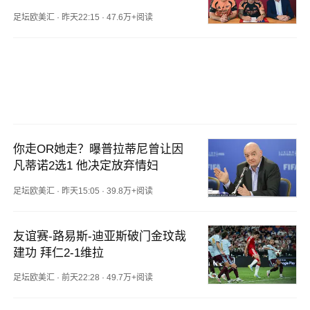
足坛欧美汇
·
昨天22:15
·
47.6万+阅读
你走OR她走？曝普拉蒂尼曾让因
凡蒂诺2选1 他决定放弃情妇
足坛欧美汇
·
昨天15:05
·
39.8万+阅读
友谊赛-路易斯-迪亚斯破门金玟哉
建功 拜仁2-1维拉
足坛欧美汇
·
前天22:28
·
49.7万+阅读