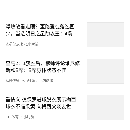
浮嶋敏看走眼？董路爱徒落选国
少，当选明日之星助攻王：4场造4
球
流星侃足球
·
1小时前
皇马2：1获胜后，穆帅评论维尼修
斯和B席：B席身体状态不佳
福酱侃球
·
5小时前
·
1.8万阅读
重情义!德保罗进球脱衣展示梅西
球衣不惜染黄,向梅西父亲去世哀
悼
818体育
·
3小时前