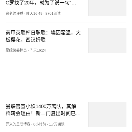
C罗找了20年，就为了说一句“我
没忘”
曹老师评球
·
昨天16:49
·
8701阅读
荷甲英联杯日职联：埃因霍温，大
板樱花，西汉姆联
是绿茵姜探员
·
昨天16:24
曼联官宣小妖1400万离队，其解
释转会理由！新二门复出时间已确
定
罗米的曼联博客
·
6小时前
·
1.7万阅读