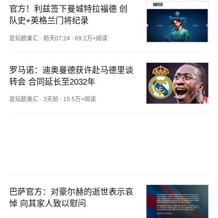
官方！利兹签下曼城特拉福德 创
队史+英格兰门将纪录
足坛欧美汇
·
前天07:24
·
69.2万+阅读
罗马诺：迪奥曼德获许赴马德里谈
转会 合同延长至2032年
足坛欧美汇
·
3天前
·
15.5万+阅读
巴萨官方：对豪尔赫的逝世表示哀
悼 向其家人致以慰问