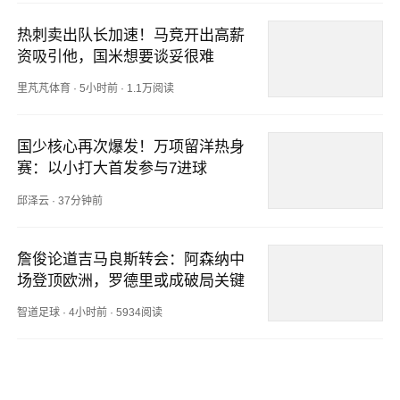
热刺卖出队长加速！马竞开出高薪
资吸引他，国米想要谈妥很难
里芃芃体育
·
5小时前
·
1.1万阅读
国少核心再次爆发！万项留洋热身
赛：以小打大首发参与7进球
邱泽云
·
37分钟前
詹俊论道吉马良斯转会：阿森纳中
场登顶欧洲，罗德里或成破局关键
智道足球
·
4小时前
·
5934阅读