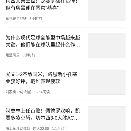
梅西父亲去世！龙赛罗都在哀悼！
但有詹黑却在恶意“恭喜”！
氧气是个地铁
·
3小时前
为什么现代足球全能型中场越来越
关键，他们能在球队里起什么作
用？
足篮风云
·
6小时前
尤文1-2不敌国米，路易斯小孔塞
桑获好评，戴维表现疲软
刘家桥
·
9小时前
·
3264阅读
阿莫林上任首败！佩德罗双响，凯
赛多凌空斩，切尔西3-0大胜AC米
兰
陌上花开谈体育
·
昨天22:08
·
1.1万阅读