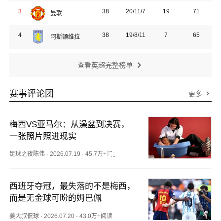
3
38
20/11/7
19
71
曼联
4
38
19/8/11
7
65
阿斯顿维拉
查看
英超
完整榜单
赛事评论团
更多
梅西VS亚马尔：从澡盆到决赛，
一张照片照进现实
足球之夜陈伟
·
2026.07.19
·
45.7万+阅读
西班牙夺冠，最失落的不是梅西，
而是无金球可盼的姆巴佩
姜大叔侃球
·
2026.07.20
·
43.0万+阅读