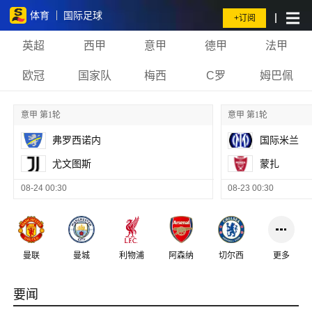
体育
国际足球
+订阅
英超
西甲
意甲
德甲
法甲
欧冠
国家队
梅西
C罗
姆巴佩
意甲 第1轮
意甲 第1轮
弗罗西诺内
国际米兰
尤文图斯
蒙扎
08-24 00:30
08-23 00:30
曼联
曼城
利物浦
阿森纳
切尔西
更多
要闻