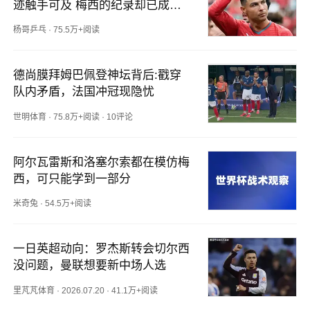
迹触手可及 梅西的纪录却已成永
远
杨哥乒乓
·
75.5万+阅读
德尚膜拜姆巴佩登神坛背后:戳穿
队内矛盾，法国冲冠现隐忧
世明体育
·
75.8万+阅读
·
10评论
阿尔瓦雷斯和洛塞尔索都在模仿梅
西，可只能学到一部分
米奇兔
·
54.5万+阅读
一日英超动向：罗杰斯转会切尔西
没问题，曼联想要新中场人选
里芃芃体育
·
2026.07.20
·
41.1万+阅读