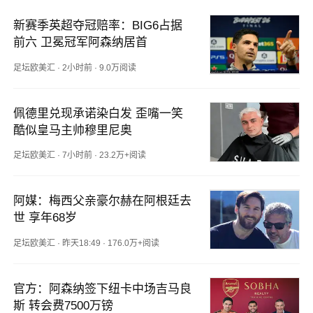
新赛季英超夺冠赔率：BIG6占据
前六 卫冕冠军阿森纳居首
足坛欧美汇
·
2小时前
·
9.0万阅读
佩德里兑现承诺染白发 歪嘴一笑
酷似皇马主帅穆里尼奥
足坛欧美汇
·
7小时前
·
23.2万+阅读
阿媒：梅西父亲豪尔赫在阿根廷去
世 享年68岁
足坛欧美汇
·
昨天18:49
·
176.0万+阅读
官方：阿森纳签下纽卡中场吉马良
斯 转会费7500万镑