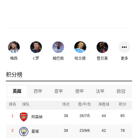
梅西
C罗
姆巴佩
哈兰德
登贝莱
更多
积分榜
英超
西甲
意甲
德甲
法甲
欧冠
排名
球队
场次
胜/平/负
净胜球
积分
1
38
26/7/5
44
85
阿森纳
2
38
23/9/6
42
78
曼城