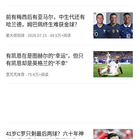
前有梅西后有亚马尔，中生代还有
哈兰德，姆巴佩终生难获金球？
姜大叔侃球
·
2026.07.15
·
49.5万+阅读
有凯恩在是图赫尔的“幸运”，但只
有凯恩却是英格兰的“不幸”
里芃芃体育
·
75.6万+阅读
41岁C罗只剩最后两球？六十年神