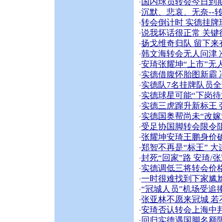
国内球员转会今日到
·
沉默、悲哀、无奈--
·
转会倒计时 实德挂
·
说我坏话很正常 关键
·
扬戈维奇归队 留下
·
韩文海转会无人问津
·
安琦张耀坤“上市”无
·
实德借腹怀胎图新霸
·
实德队7名挂牌队员全
·
实德球星可能“下岗待
·
实德三虎蹿升新标王 
·
实德国奥帮尚未“改嫁
·
受足协国脚转会限令阻
·
张耀坤安琦王鹏身价确
·
郑智不再是“标王” 
·
封死“回家”路 安琦
·
实德调低三将转会价格
·
一时很难找到下家尴
·
“冠城人员”机场受追
·
张亚林不愿来冠城 
·
安琦否认转会上海中
·
回归实德遇国脚名额
·