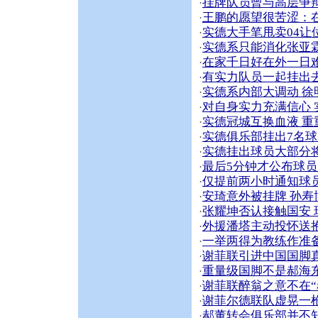
挂牌队员曾与高层争辩
·
王鹏的愿望很苦涩：
·
实德大手笔甩卖04让
·
实德系只能消化张亚
·
在家千日好在外一日
·
有实力队员一起挂出
·
实德系内部大调动 徐
·
对自身实力充满信心
·
实德冠城互换血液 
·
实德俱乐部挂出7名球
·
实德挂出球员大部分
·
最后5分钟才公布球员
·
仅提前两小时通知球
·
安琦意外被挂牌 孙
·
张耀坤否认接触国安
·
外援潘塔主动投怀送
·
一举两得为教练作准
·
谢菲联引进中国国脚
·
重量级国脚不是郝海
·
谢菲联醉翁之意不在“
·
谢菲尔德联队虚晃一
·
郝董转会俱乐部并不
·