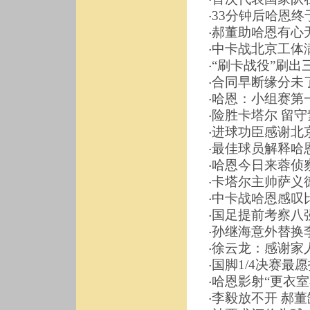
33分钟后哈恩终
·
郝董助哈恩有心
·
中卡战北京工体
·
“刷卡战役”刷出
·
合同早断缘分未
·
哈恩：小组赛第
·
险胜卡塔尔 留守
·
进球功臣感谢北
·
最佳球员解释哈
·
哈恩今日来蓉侦
·
卡塔尔主帅萨义
·
中卡战哈恩感叹
·
国足提前考察八
·
孙继海意外替换
·
徐云龙：感谢家
·
国脚1/4决赛最
·
哈恩影射“更衣室
·
李毅放不开 郝董
·