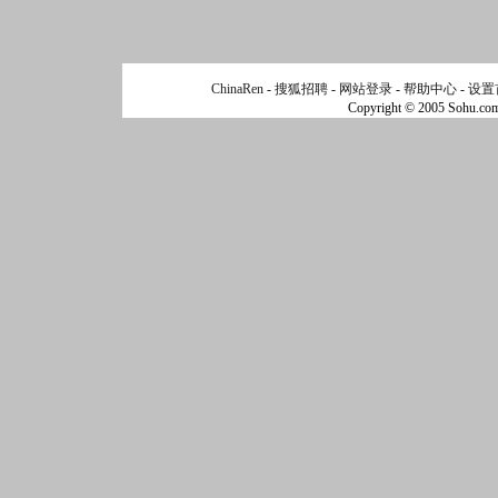
ChinaRen
-
搜狐招聘
-
网站登录
-
帮助中心
-
设置
Copyright © 2005 Sohu.com I