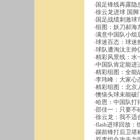
国足锋线再露隐患
·
徐云龙进球 国脚
·
国足战绩刺激球市
·
组图：妖刀郝海
·
满意中国队小组
·
球迷百态：球迷
·
球队遭淘汰主帅
·
精彩风景线：水
·
中国队肯定能进决
·
精彩组图：全能
·
李玮峰：大家心态
·
精彩组图：北京
·
懊恼头球未能破
·
哈恩：中国队打
·
邵佳一：只要不
·
徐云龙：我不适合
·
flash进球回
·
踢前锋打后卫堪
·
双李组合攻击力明
·