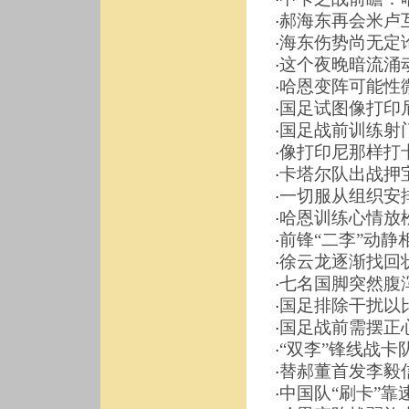
郝海东再会米卢互
·
海东伤势尚无定
·
这个夜晚暗流涌
·
哈恩变阵可能性
·
国足试图像打印
·
国足战前训练射门
·
像打印尼那样打
·
卡塔尔队出战押
·
一切服从组织安
·
哈恩训练心情放松
·
前锋“二李”动静
·
徐云龙逐渐找回状
·
七名国脚突然腹
·
国足排除干扰以
·
国足战前需摆正
·
“双李”锋线战卡
·
替郝董首发李毅
·
中国队“刷卡”靠
·