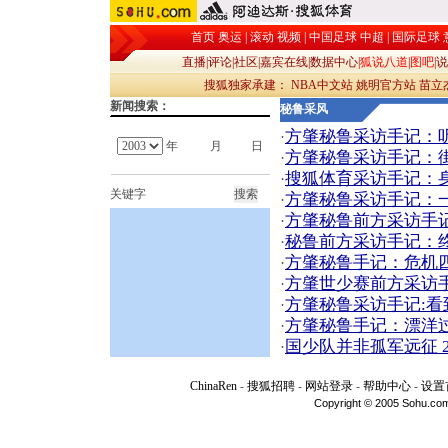
首页
奥运
|
滚动
视频
|
中国足球
中超
|
国际足球
直播
|
评论
|
社区
|
嘉宾在线
|
数据中心
|
狐说八道
|
图吧
|
说
搜狐独家承建：
NBA中文站
姚明官方站
苗立
新闻搜索：
秘鲁采风
方肇秘鲁采访手记：
·
年
月
日
方肇秘鲁采访手记：街
·
搜狐体育采访手记：身
·
关键字
方肇秘鲁采访手记：
·
方肇秘鲁前方采访手记
·
秘鲁前方采访手记：
·
方肇秘鲁手记：危机
·
方肇世少赛前方采访手
·
方肇秘鲁采访手记:看
·
方肇秘鲁手记：漂洋
·
国少队并非孤军远征 2
·
ChinaRen
-
搜狐招聘
-
网站登录
-
帮助中心
-
设置
Copyright © 2005 Sohu.com I