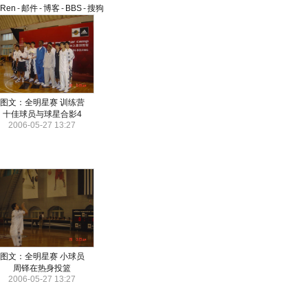
aRen
-
邮件
-
博客
-
BBS
-
搜狗
图文：全明星赛 训练营
十佳球员与球星合影4
2006-05-27 13:27
图文：全明星赛 小球员
周铎在热身投篮
2006-05-27 13:27