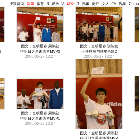
搜狐首页
-
新闻
-
体育
-
S
-
娱乐
-
V
-
财经
-
IT
-
汽车
-
房产
-
女人
-
TV
-
视频
-
Chin
获
图文：全明星赛 周鹏获
图文：全明星赛 训练营
2
得明日之星训练营MVP3
十佳球员与球星合影2
2006-05-27 13:27
2006-05-27 13:27
图文：全明星赛 周鹏获
营
得明日之星训练营MVP1
2006-05-27 13:27
图文：全明星赛 周鹏获
得明日之星训练营MVP