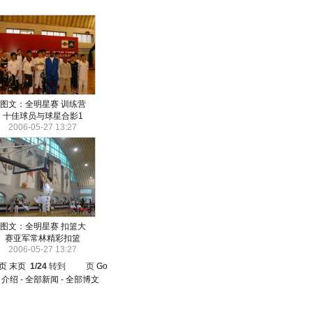
图文：全明星赛 训练营
十佳球员与球星合影1
2006-05-27 13:27
图文：全明星赛 扣篮大
赛亚军常林精彩扣篮
2006-05-27 13:27
页
末页
1/24
转到
页
Go
司介绍
-
全部新闻
-
全部博文