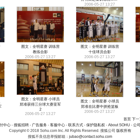
2006-05-27 13:27
营
图文：全明星赛 训练营
图文：全明星赛 训练营
教练合影
十佳球员合影
2006-05-27 13:27
2006-05-27 13:27
图文：全明星赛 小球员
员
图文：全明星赛 小球员
郑准获得三分球大赛亚军
军
郑准在比赛中拼抢篮板
2
2006-05-27 13:27
2006-05-27 13:27
首页
下一
付中心
-
搜狐招聘
-
广告服务
-
客服中心
-
联系方式
-
保护隐私权
-
About SOHU
-
公
Copyright © 2018 Sohu.com Inc. All Rights Reserved.
搜狐公司
版权所有
搜狐不良信息举报邮箱：
jubao@contact.sohu.com