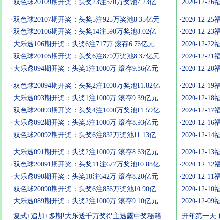
·
双色球20109期开奖：头奖23注570万奖池7.23亿
·
2020-12
·
双色球20107期开奖：头奖5注925万奖池8.35亿元
·
2020-12
·
双色球20106期开奖：头奖14注590万奖池8.02亿
·
2020-12
·
大乐透106期开奖：头奖6注717万 滚存6.76亿元
·
2020-12
·
双色球20105期开奖：头奖6注870万奖池8.37亿元
·
2020-12
·
大乐透094期开奖：头奖1注1000万 滚存9.86亿元
·
2020-12
·
双色球20094期开奖：头奖2注1000万奖池11.82亿
·
2020-12
·
大乐透093期开奖：头奖1注1000万 滚存9.39亿元
·
2020-12
·
双色球20093期开奖：头奖4注1000万奖池11.59亿
·
2020-12
·
大乐透092期开奖：头奖3注1000万 滚存8.93亿元
·
2020-12
·
双色球20092期开奖：头奖6注832万奖池11.13亿
·
2020-12
·
大乐透091期开奖：头奖2注1000万 滚存8.63亿元
·
2020-12
·
双色球20091期开奖：头奖11注677万奖池10.88亿
·
2020-12
·
大乐透090期开奖：头奖18注642万 滚存8.20亿元
·
2020-12
·
双色球20090期开奖：头奖6注856万奖池10.90亿
·
2020-12
·
大乐透089期开奖：头奖2注1000万 滚存9.10亿元
·
2020-12
·
复式+追加+多期!大乐透千万奖得主透露中奖秘籍
·
开年第一天 