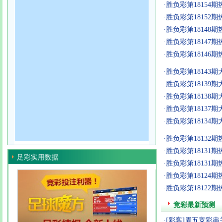
·
胜负彩第18154
·
胜负彩第18152
·
胜负彩第18148
·
胜负彩第18147
·
胜负彩第18146
·
胜负彩第18143
·
胜负彩第18139
·
胜负彩第18138
·
胜负彩第18137
·
胜负彩第18134
·
胜负彩第18132
·
胜负彩第18131
足彩实用数据
·
胜负彩第18131
·
胜负彩第18124
·
胜负彩第18122
竞彩最新预测
·
[彩客]周五竞彩