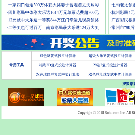
·
一家四口领走500万体彩大奖妻子曾埋怨丈夫购彩
·
七旬老太领
·
四川彩民中体彩大乐透1614万元单票花费超700元
·
杭州彩民4元
·
12元就中大乐透一等奖844万江门幸运儿现身领奖
·
广西彩民根
·
二等奖也可过百万！南京彩民获大乐透124万大奖
·
常州市“90
双色球复式投注计算器
超级大乐透复式投注计算器
常用工具
福彩3D复式投注计算器
29选7复式投注计算器
双色球红球复式中奖计算表
双色球蓝球复式中奖计算表
搜狐彩
Copyright © 2018 Sohu.com Inc. Al