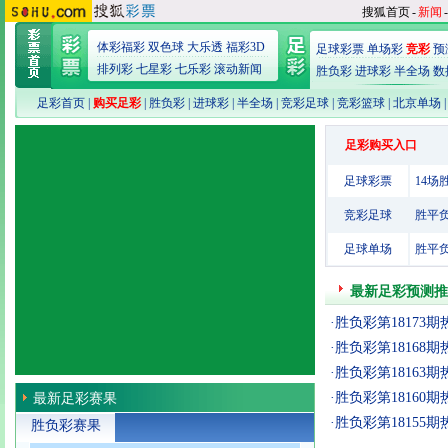
搜狐首页
-
新闻
-
体彩福彩
双色球
大乐透
福彩3D
足球彩票
单场彩
竞彩
预
排列彩
七星彩
七乐彩
滚动新闻
胜负彩
进球彩
半全场
数
足彩首页
|
购买足彩
|
胜负彩
|
进球彩
|
半全场
|
竞彩足球
|
竞彩篮球
|
北京单场
足彩购买入口
足球彩票
14场
竞彩足球
胜平
足球单场
胜平
最新足彩预测推
·
胜负彩第18173
·
胜负彩第18168
·
胜负彩第18163
·
胜负彩第18160
最新足彩赛果
·
胜负彩第18155
胜负彩赛果