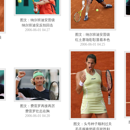
图文：纳尔班迪安晋级
纳尔班迪安反拍回击
2006-06-01 04:27
图文：纳尔班迪安晋级
级
红土赛场彰彰显着本色
2006-06-01 04:25
图文：费雷罗再接再厉
费雷罗壮志在胸
2006-06-01 04:20
图文：头号种子顺利过关
毛毛握拳怒吼庆祝胜利