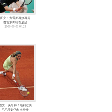
图文：费雷罗再接再厉
费雷罗奔驰在底线
2006-06-01 04:23
图文：头号种子顺利过关
毛毛美妙的红土滑步