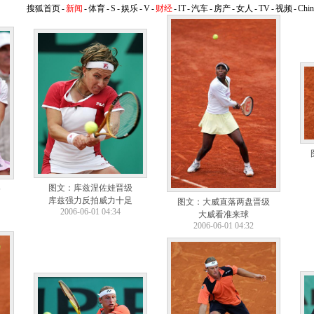
搜狐首页
-
新闻
-
体育
-
S
-
娱乐
-
V
-
财经
-
IT
-
汽车
-
房产
-
女人
-
TV
-
视频
-
Chi
图文：库兹涅佐娃晋级
奈
库兹强力反拍威力十足
图文：大威直落两盘晋级
2006-06-01 04:34
大威看准来球
2006-06-01 04:32