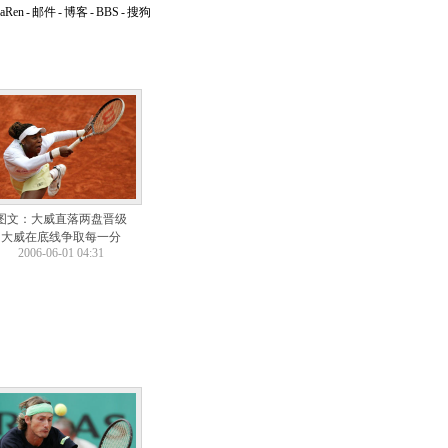
naRen
-
邮件
-
博客
-
BBS
-
搜狗
图文：大威直落两盘晋级
大威在底线争取每一分
2006-06-01 04:31