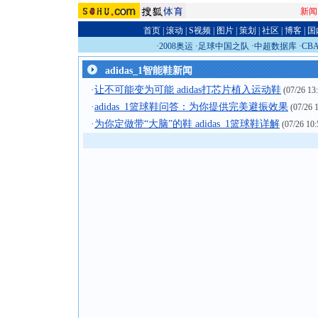
新闻
首页
|
滚动
|
S视频
|
图片
|
策划
|
社区
|
博客
|
国
·
2008奥运
·
足球中国之队
·
中超数据库
·
CB
adidas_1智能鞋新闻
·
让不可能变为可能 adidas打芯片植入运动鞋
(07/26 13
·
adidas_1篮球鞋问答：为你提供完美避振效果
(07/26 1
·
为你定做带“大脑”的鞋 adidas_1篮球鞋详解
(07/26 10: