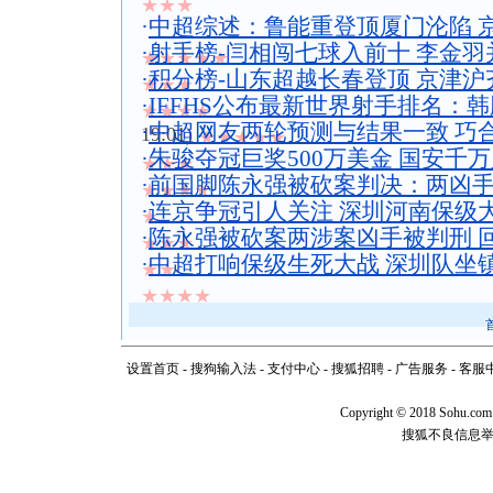
★★★
·
中超综述：鲁能重登顶厦门沦陷 
·
射手榜-闫相闯七球入前十 李金羽并肩
★★★★★
·
积分榜-山东超越长春登顶 京津沪齐追
★★★
·
IFFHS公布最新世界射手排名：韩
★★★★
·
中超网友两轮预测与结果一致 巧
19:01)
★★★★★
·
朱骏夺冠巨奖500万美金 国安千
★★★
·
前国脚陈永强被砍案判决：两凶手
★★★★
·
连京争冠引人关注 深圳河南保级
★
·
陈永强被砍案两涉案凶手被判刑 
★★★
·
中超打响保级生死大战 深圳队坐
★★
★★★★
设置首页
-
搜狗输入法
-
支付中心
-
搜狐招聘
-
广告服务
-
客服
Copyright
©
2018 Sohu.com
搜狐不良信息