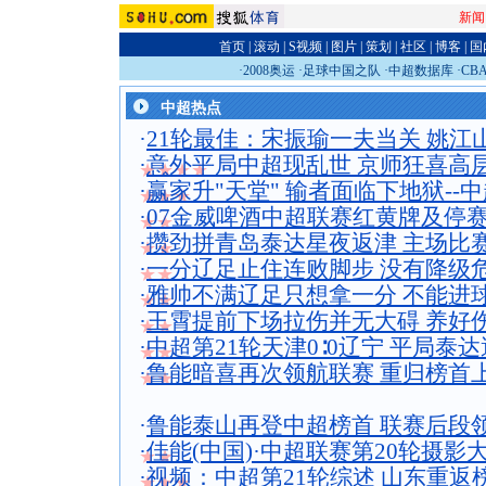
新闻
首页
|
滚动
|
S视频
|
图片
|
策划
|
社区
|
博客
|
国
·
2008奥运
·
足球中国之队
·
中超数据库
·
CB
中超热点
·
21轮最佳：宋振瑜一夫当关 姚江
·
意外平局中超现乱世 京师狂喜高
★★★★
·
赢家升"天堂" 输者面临下地狱--
★★★
·
07金威啤酒中超联赛红黄牌及停赛通
★★
·
攒劲拼青岛泰达星夜返津 主场比
★★
·
一分辽足止住连败脚步 没有降级
★★
·
雅帅不满辽足只想拿一分 不能进
★★
·
王霄提前下场拉伤并无大碍 养好
★★
·
中超第21轮天津0∶0辽宁 平局泰
★★
·
鲁能暗喜再次领航联赛 重归榜首
★★
·
鲁能泰山再登中超榜首 联赛后段
·
佳能(中国)·中超联赛第20轮摄影
★★
·
视频：中超第21轮综述 山东重返
★★★