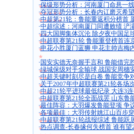
·
保级形势分析：河南厦门命悬一线
★★★
·
夺冠形势分析：长春内讧磨灭希望
★★★★★
·
中超第21轮：鲁能重返积分榜首 
★★★★★
·
中超综述：河南厦门同遭败绩 浐
·
四大国脚集体沉沦 除夕夜中国足
★★
·
中超联赛第21轮 鲁能重登榜首连
★★
·
申花小胜厦门蓝狮 申花主帅吉梅
★
★
·
国安实德无奈握手言和 鲁能借完
·
绿城保级对手全输球 战国安周穗
★★
·
中超关键时刻尽是白卷 鲁能竞争
★★
·
关于2007年中超联赛第21轮各
★
·
中超21轮平进球最低纪录 大连3
★★★
·
中超联赛第21轮全面战罢 山东鲁
★★★
·
最佳阵容：大羽爆发鲁能登项 争
★
·
各项最佳：大羽传射姚江山百步穿
★★★★★
·
中超联赛第21轮战报综述 鲁能跃
★★★★
·
热点调查-长春缘何失榜首 谁有望2
★