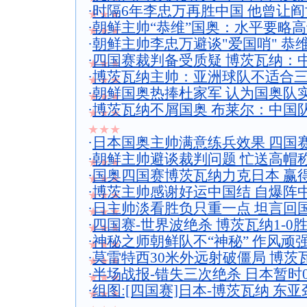
·
时隔6年李忠万再胜中国 他曾让
★★★
·
朝鲜主帅“恭维”国奥：水平要略
★★★
·
朝鲜主帅李忠万避谈"爱国哨" 恭
·
四国赛裁判备受质疑 博茨瓦纳：
★★★
·
博茨瓦纳主帅：亚洲球队不适合三后
★★★
·
朝鲜国奥热捧杜家军 认为国奥队
★★★
·
博茨瓦纳不屑国奥 布莱尔：中国
★★★
★★★
·
日本国奥主帅满意练兵效果 四国
·
朝鲜主帅避谈裁判问题 忙送高帽
★★★
·
国奥四国赛博茨瓦纳力克日本 赢
★★★
·
博茨主帅感谢好运中国结 自爆阵
★★★
·
日主帅淡看胜负只重一点 坦言回
★★★
·
四国赛-世界波绝杀 博茨瓦纳1-0胜
★★★
·
神秘之师朝鲜队不“神秘” 作风顽
★★★
·
莫雷特西30米外远射破僵局 博茨瓦
★★★
·
半场战报-错失三次绝杀 日本暂时0
★★★
·
组图:[四国赛]日本-博茨瓦纳 东
★★★