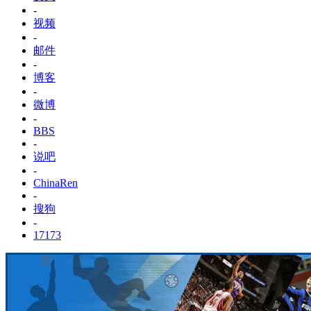
-
视频
-
邮件
-
博客
-
微博
-
BBS
-
说吧
-
ChinaRen
-
搜狗
-
17173