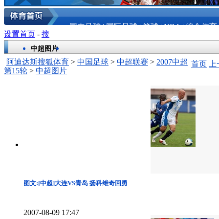
国内足球
|
国际足球
|
篮球
|
NBA
|
综合体育
设置首页
-
搜
中超图片
阿迪达斯搜狐体育
>
中国足球
>
中超联赛
>
2007中超
首页
上
第15轮
>
中超图片
图文:[中超]大连VS青岛 扬科维奇回勇
2007-08-09 17:47