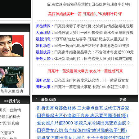
[记者歌迷高喊郭晶晶泄愤]
[田亮媒体前现身半分钟]
美丽伴娘媲美叶一茜
田亮婚礼PK姚明叶莉
评
师徒情深：
田亮要携妻子孝敬张挺 浓浓师徒情感染婚礼现场
大婚现场：
田亮外婆大赞叶一茜相貌俊俏 跳水金童感谢搜狐
最新消息：
“冠军楼”住处贴喜字 田亮奶奶连夜从重庆赶来
婚礼动态：
田亮一茜婚礼现场严防死守
李响惹怒新郎被换
最新披露：
田亮豪华婚宴菜品曝光：不含酒水每桌近5000元
细数大婚：
体坛新结婚时代：田亮抱美人归 姚叶成典范(图)
田亮叶一茜浪漫照大曝光
女友叶一茜性感写真
田叶恋情：
田亮回应绯闻首度承认恋情：叶一茜是我女友
田叶大事：
田亮叶一茜恋情大事记:长跑1年 今朝正式牵手
功能带来更成功
最新动态
更多
>>我来说
·
剖析田亮奇迹敛财路 三大要点促其成就亿万身家
田亮一些热情
·
田亮提起灾区心痛溢于言表 表示要照顾遗孤(图)
亮最后的机会
·
爱女照片只值3000 婆媳关系冷淡田亮变双面胶？
“死”的真凶
·
田亮爱女心切 曾向媒体作揖"放过我的孩子"(图)
的悲哀?
·
港媒30万购田亮女儿照片 王子无奈狗仔穷追猛打