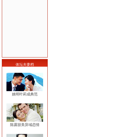
体坛夫妻档
姚明叶莉成典范
陈露甜美异域恋情