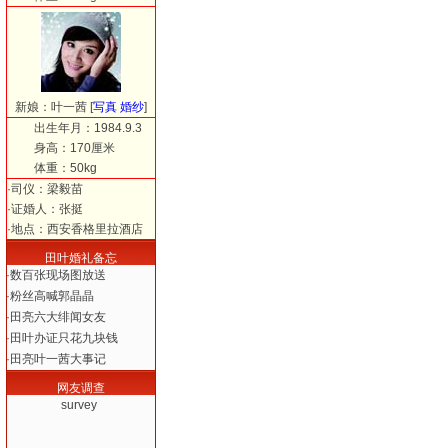
新娘：
叶一茜
[
写真
婚纱
]
出生年月：1984.9.3
身高：170厘米
体重：50kg
·司仪：梁毅苗
·证婚人：张挺
·地点：西安香格里拉酒店
田叶婚礼备忘
·
数百张现场图放送
·
粉丝高喊郭晶晶
·
田亮六大绯闻女友
·
田叶办证只花九块钱
·
田亮叶一茜大事记
网友调查
survey