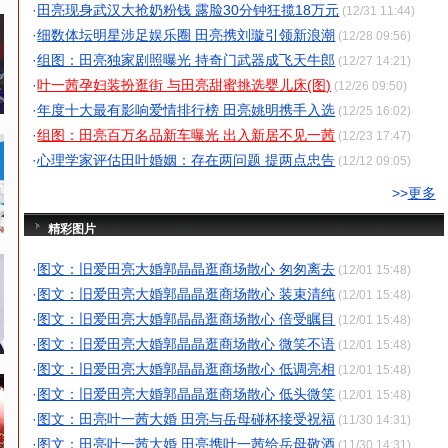
·
田亮现身武汉大抢奶粉钱 露脸30分钟狂揽18万元
(12/31 11:44)
·
细数体坛明星涉足娱乐圈 田亮携刘璇引领新浪潮
(12/28 09:56)
·
组图：田亮独家剧照曝光 持奇门武器成飞天牛郎
(12/27 14:21)
·
叶一茜孕妇装扮逛街 与田亮甜蜜挑选婴儿床(图)
(12/26 09:50)
·
年度十大最有影响爱情排行榜 田亮姚明携手入选
(12/25 16:02)
·
组图：田亮百万名品新车曝光 出入新居不见一茜
(12/23 17:47)
·
心理学家评估田叶婚姻：存在两问题 提两点忠告
(12/12 09:05)
>>
更多
精彩图片
·
图文：旧爱田亮大婚郭晶晶逛商场散心 匆匆离去
(12/01 15:48)
·
图文：旧爱田亮大婚郭晶晶逛商场散心 装束清纯
(12/01 15:48)
·
图文：旧爱田亮大婚郭晶晶逛商场散心 倍受瞩目
(12/01 15:48)
·
图文：旧爱田亮大婚郭晶晶逛商场散心 微笑不语
(12/01 15:48)
·
图文：旧爱田亮大婚郭晶晶逛商场散心 低调亮相
(12/01 15:48)
·
图文：旧爱田亮大婚郭晶晶逛商场散心 低头微笑
(12/01 15:48)
·
图文：田亮叶一茜大婚 田亮与岳母碰杯接受祝福
(11/30 14:31)
·
图文：田亮叶一茜大婚 田亮携叶一茜给岳母敬酒
(11/30 14:31)