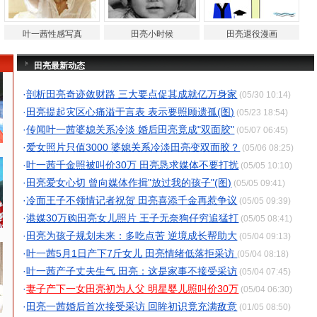
叶一茜性感写真
田亮小时候
田亮退役漫画
田亮最新动态
·
剖析田亮奇迹敛财路 三大要点促其成就亿万身家
(05/30 10:14)
·
田亮提起灾区心痛溢于言表 表示要照顾遗孤(图)
(05/23 18:54)
·
传闻叶一茜婆媳关系冷淡 婚后田亮竟成"双面胶"
(05/07 06:45)
·
爱女照片只值3000 婆媳关系冷淡田亮变双面胶？
(05/06 08:25)
·
叶一茜千金照被叫价30万 田亮恳求媒体不要打扰
(05/05 10:10)
·
田亮爱女心切 曾向媒体作揖"放过我的孩子"(图)
(05/05 09:41)
·
冷面王子不领情记者祝贺 田亮喜添千金再惹争议
(05/05 09:39)
·
港媒30万购田亮女儿照片 王子无奈狗仔穷追猛打
(05/05 08:41)
·
田亮为孩子规划未来：多吃点苦 逆境成长帮助大
(05/04 09:13)
·
叶一茜5月1日产下7斤女儿 田亮情绪低落拒采访
(05/04 08:18)
·
叶一茜产子丈夫生气 田亮：这是家事不接受采访
(05/04 07:45)
·
妻子产下一女田亮初为人父 明星婴儿照叫价30万
(05/04 06:30)
·
田亮一茜婚后首次接受采访 回眸初识竟充满敌意
(01/05 08:50)