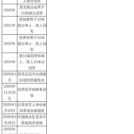
人跳台冠军
悉尼奥运会男子
2000年
10米跳台冠军
世锦赛男子10米
2001年
跳台单人、双人冠
军
世界杯男子10米
2002年
跳台单人、双人冠
军
第14届世界杯单
2004年
人、双人10米台
冠军
2005年1
田亮迟迟不向国家
月
队报到而被除名
2004年
在西安开始恢复训
11月28
练
日
2005年1
以英皇艺人身份参
月20日
加香港金曲颁奖
2005年1
中国跳水队宣布不
月26日
再保留其资格
2005年