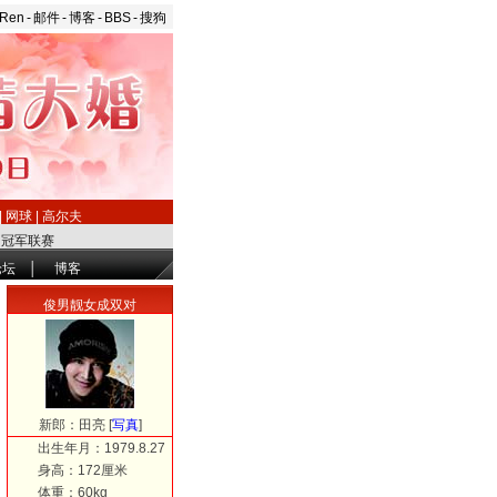
aRen
-
邮件
-
博客
-
BBS
-
搜狗
|
网球
|
高尔夫
洲冠军联赛
论坛
│
博客
俊男靓女成双对
新郎：
田亮
[
写真
]
出生年月：1979.8.27
身高：172厘米
体重：60kg