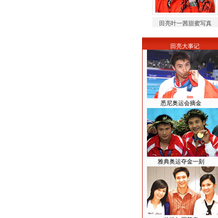
田亮叶一茜甜蜜写真
田亮大事记
悉尼奥运会摘金
雅典奥运夺金一刻