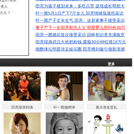
原是07快男
·
田亮为孩子规划未来：多吃点苦 逆境成长帮助大
爱美人
你久久？
·
叶一茜5月1日产下7斤女儿 田亮情绪低落拒采访
·
叶一茜产子丈夫生气 田亮：这是家事不接受采访
·
妻子产下一女田亮初为人父 明星婴儿照叫价30万
·
田亮一茜婚后首次接受采访 回眸初识竟充满敌意
·
田亮现身武汉大抢奶粉钱 露脸30分钟狂揽18万元
·
细数体坛明星涉足娱乐圈 田亮携刘璇引领新浪潮
夫妇美图
更多
田亮母亲到场
叶一茜抛绣球
展示亲友贺礼