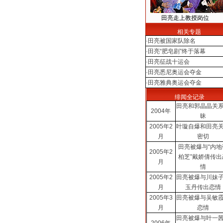
田亮走上教授岗位
相关专题
·
田亮被国家队除名
·
田亮“肥皂剧”终于落幕
·
田亮征战十运会
·
田亮悉尼奥运会夺金
·
田亮雅典奥运会夺金
绯闻全记录
田亮和郭晶晶关
2004年
昧
2005年2
叶璇自爆和田亮
月
密切
田亮被爆与“内地
2005年2
柏芝”戴娇倩传出
月
情
2005年2
田亮被爆与川妹
月
玉丹传出恋情
2005年3
田亮被爆与吴敏
月
恋情
田亮被爆与叶一