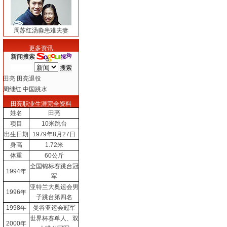
周苏红汤淼患难夫妻
更多资讯
新闻搜索
田亮
田亮退役
周继红
中国跳水
田亮职业生涯完全资料
姓名
田亮
项目
10米跳台
出生日期
1979年8月27日
身高
1.72米
体重
60公斤
全国锦标赛跳台冠
1994年
军
亚特兰大奥运会男
1996年
子跳台第四名
1998年
曼谷亚运会冠军
世界杯赛单人、双
2000年