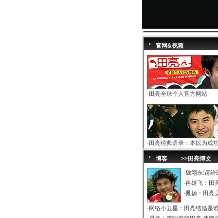
官网&视频
·
田亮全球个人官方网站
·
田亮经典语录：本以为成
博客
>>田亮博文
·
魏翊东
:
请给
·
冉雄飞
：
田
·
晁扬
：
田亮之
·
网络小丑星
：
田亮结婚是谁