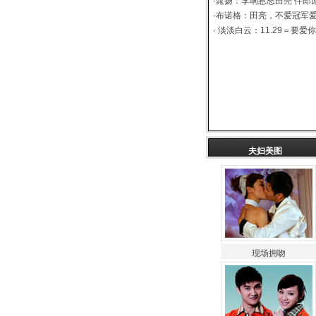
·
晁扬
：
李响惹怒田亮 伴郎
·
布诺格
：
田亮，不爱冠军
·
淡淡白云
：
11.29＝要爱
现场拥吻