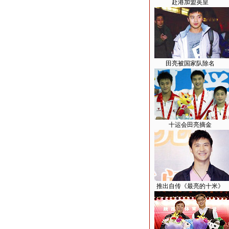
赴港加盟英皇
田亮被国家队除名
十运会田亮摘金
推出自传《最亮的十米》