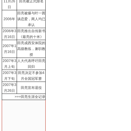
11月26
田亮被正式除名
日
田亮被爆与叶一茜
2006年
谈恋爱，两人均已
承认
2006年3
田亮推出自传新书
月16日
《最亮的十米》
田亮成西安体院的
2007年1
高级教练，兼职教
月16日
授
2007年3
人大代表呼吁田亮
月上旬
回归
2007年3
田亮决定不参加4
月下旬
月全国冠军赛
2007年3
田亮宣布退役
月26日
>>>田亮生涯全记录