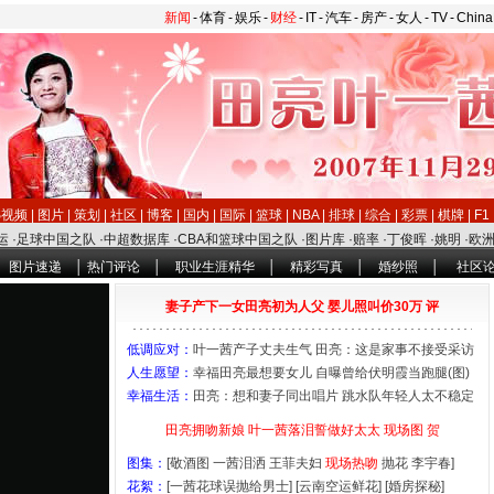
新闻
-
体育
-
娱乐
-
财经
-
IT
-
汽车
-
房产
-
女人
-
TV
-
Chin
S视频
|
图片
|
策划
|
社区
|
博客
|
国内
|
国际
|
篮球
|
NBA
|
排球
|
综合
|
彩票
|
棋牌
|
F1
运
·
足球中国之队
·
中超数据库
·
CBA和篮球中国之队
·
图片库
·
赔率
·
丁俊晖
·
姚明
·
欧
│
图片速递
│
热门评论
│
职业生涯精华
│
精彩写真
│
婚纱照
│
社区
妻子产下一女田亮初为人父 婴儿照叫价30万
评
低调应对：
叶一茜产子丈夫生气 田亮：这是家事不接受采访
人生愿望：
幸福田亮最想要女儿 自曝曾给伏明霞当跑腿(图)
幸福生活：
田亮：想和妻子同出唱片 跳水队年轻人太不稳定
田亮拥吻新娘 叶一茜落泪誓做好太太
现场图
贺
图集：
[
敬酒图
一茜泪洒
王菲夫妇
现场热吻
抛花
李宇春
]
花絮：
[一茜花球误抛给男士]
[云南空运鲜花]
[婚房探秘]