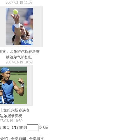
2007-03-19 11:08
图文：印第维尔斯赛决赛
纳达尔气势如虹
2007-03-19 10:59
印第维尔斯赛决赛
达尔握拳庆祝
07-03-19 10:59
页
末页
1/17
转到
页
Go
司介绍
-
全部新闻
-
全部博文