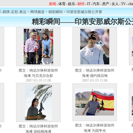
新闻
-
体育
-
娱乐
-
财经
-
IT
-
汽车
-
房产
-
女人
-
TV
-
chi
车-棋牌-足彩-奥运
>
网球频道
>
精彩瞬间
>
印第安那威尔斯公开赛
精彩瞬间——印第安那威尔斯公
州
图文：纳达尔捧杯游加州
图文：纳达尔捧杯游加州
海滩 与贝克尔合影
海滩 德约很后悔
2007-03-19 11:08
2007-03-19 11:08
图文：纳达尔捧杯游加州
州
图文：纳达尔捧杯游加州
海滩 为国争光
海滩 游棕榈海滩