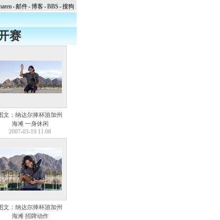
naren
-
邮件
-
博客
-
BBS
-
搜狗
开赛
图文：纳达尔捧杯游加州
海滩 一身休闲
2007-03-19 11:08
图文：纳达尔捧杯游加州
海滩 招牌动作