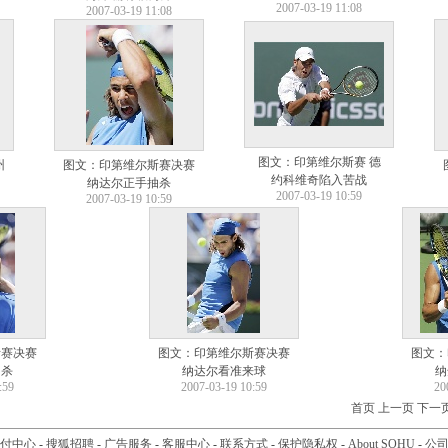
2007-03-19 11:08
2007-03-19 11:08
图文：印第维尔斯赛 德
州
图文：印第维尔斯赛决赛
约科维奇陷入苦战
纳达尔正手抽杀
2007-03-19 10:59
2007-03-19 10:59
斯赛决赛
图文：印第维尔斯赛决赛
图文：
抽杀
纳达尔看准来球
纳
:59
2007-03-19 10:59
20
首页
上一页
下一
付中心
-
搜狐招聘
-
广告服务
-
客服中心
-
联系方式
-
保护隐私权
-
About SOHU
-
公