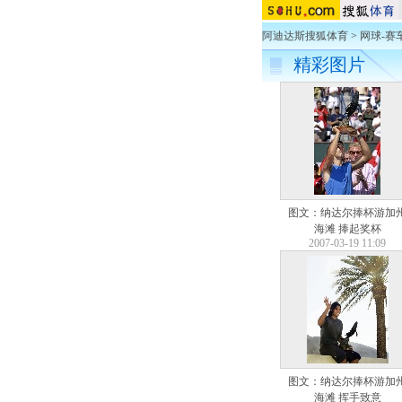
阿迪达斯搜狐体育
>
网球-赛
精彩图片
图文：纳达尔捧杯游加
海滩 捧起奖杯
2007-03-19 11:09
图文：纳达尔捧杯游加
海滩 挥手致意