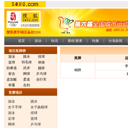
|
|
|
|
|
|
首页
滚动
快讯
赛程/赛果
转播
分项新闻
项目奖牌榜
游泳
跳水
排球
奖牌
篮球
羽毛球
体操
跆拳道
武术
蹦床
铜牌
射击
网球
乒乓球
皮划艇
柔道
自行车
举重
击剑
竞赛项目
游泳
跳水
女子手球
女子曲棍球
游泳
排球
足球
篮球
网球
乒乓球