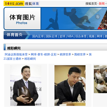
搜狐首页
-
新闻
-
国内足球
|
国际足球
|
篮球
|
NBA
|
综合体育
|
视频
|
网球
|
精彩瞬间
阿迪达斯搜狐体育
>
网球-赛车-棋牌-足彩
>
棋牌世界
>
围棋世界
>
第
21届富士通杯
>
精彩瞬间